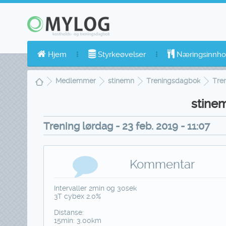
Hjem
Styrkeøvelser
Næringsinnho
Medlemmer
stinemn
Treningsdagbok
Tren
stine
Trening lørdag - 23 feb. 2019 - 11:07
Kommentar
Intervaller 2min og 30sek
3T cybex 2.0%
Distanse:
15min: 3.00km