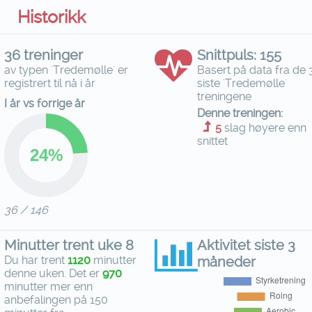
Historikk
36 treninger
Snittpuls: 155
av typen 'Tredemølle' er
Basert på data fra de 
registrert til nå i år
siste 'Tredemølle'
treningene
I år vs forrige år
Denne treningen:
5
slag høyere enn
snittet
36 / 146
Minutter trent uke 8
Aktivitet siste 3
Du har trent
1120
minutter
måneder
denne uken. Det er
970
minutter mer enn
anbefalingen på 150