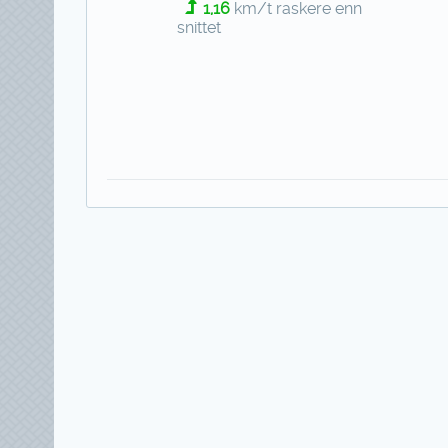
1,16
km/t raskere enn
snittet