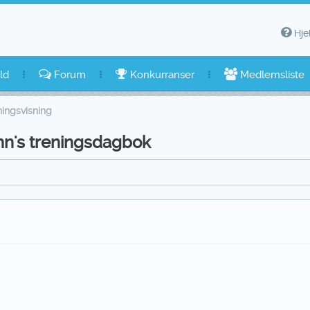
Hje
ld
Forum
Konkurranser
Medlemsliste
ingsvisning
mn's treningsdagbok