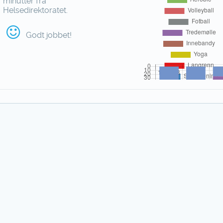
minutter fra
Helsedirektoratet.
Godt jobbet!