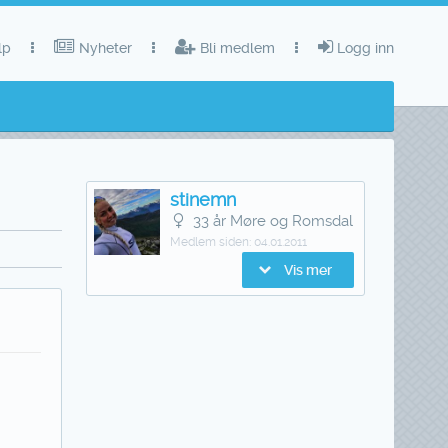
lp
Nyheter
Bli medlem
Logg inn
stinemn
33 år Møre og Romsdal
Medlem siden:
04.01.2011
Vis mer