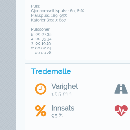
Puls:
Gjennomsnittspuls: 160, 81%
Makspuls: 189, 95%
Kalorier (kcal): 807
Pulssoner:
5: 00.07.35
4: 00.35.34
3: 00.19.29
2: 00.02.24
1: 00.00.28
Tredemølle
Varighet
1 t 5 min
Innsats
95 %