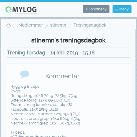
Toppmeny
Meny
Medlemmer
stinemn
Treningsdagbok
Treningsvisning
stinemn's treningsdagbok
Trening torsdag - 14 feb. 2019 - 15:18
Kommentar
Rygg og triceps
Rygg:
Roing stang: 10x6 70kg, 72.5kg, 75kg
Sittende roing: 12x5 55-60kg (17)
Enarms roing kabel: 10x4 20kg (8)
Facepulls: 12x5 25kg (8,12)
Nedtrekk strake armer: 12x5 15kg (6,7)
Nedtrekk bredt grep: 10x4 60kg, 65kg
Nedtrekk smalt grep: 10x4 60kg, 65kg
Triceps:
(1) Triceps nedpress: 12x3 15kg