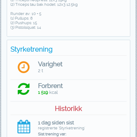
(2) Triceps tau bak hodet: 12x3 12.5kg
Runder av: 10 + 5
(1) Pullups: 8
(2) Pushups: 15
(3) Pistolsquat: 14
Styrketrening
Varighet
2 t
Forbrent
1 519
kcal
Historikk
1 dag siden sist
registrerte 'Styrketrening'
Sist trening var: