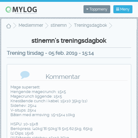
Toppmeny
Meny
Medlemmer
stinemn
Treningsdagbok
Treningsvisning
stinemn's treningsdagbok
Trening tirsdag - 05 feb. 2019 - 15:14
Kommentar
Mage supersett:
Hengende magecrunch: 15x5
Magecrunch liggende: 15x5
Knestående cunch i kabel: 15x10 35kg (11)
Sidehev: 25x4
V-situps: 25x4
Båten med armsving: 15+15x4 10kg
HSPU: 10-15x8
Benkpress: (40kg*8) 50kg*6 5x5 62.5kg, 65kg
(1) Dips: 15x6
(2) Stående sidehev: 15x10 25kg