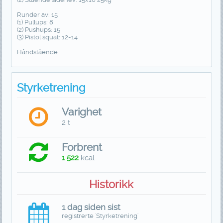
Runder av: 15
(1) Pullups: 8
(2) Pushups: 15
(3) Pistol squat: 12-14
Håndstående
Styrketrening
Varighet
2 t
Forbrent
1 522
kcal
Historikk
1 dag siden sist
registrerte 'Styrketrening'