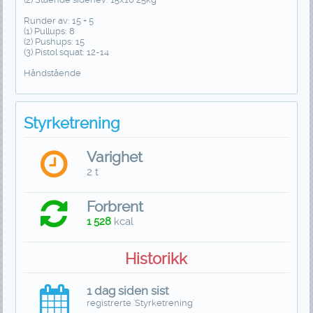
Runder av: 15 + 5
(1) Pullups: 8
(2) Pushups: 15
(3) Pistol squat: 12-14
Håndstående
Styrketrening
Varighet
2 t
Forbrent
1 528
kcal
Historikk
1 dag siden sist
registrerte 'Styrketrening'