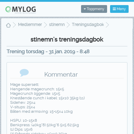
Toppmeny
Meny
Medlemmer
stinemn
Treningsdagbok
Treningsvisning
stinemn's treningsdagbok
Trening torsdag - 31 jan. 2019 - 8:48
Kommentar
Mage supersett:
Hengende magecrunch: 15x5
Magecrunch liggende: 15x5
Knestående cunch i kabel: 15x10 35kg (11)
Sidehev: 25x4
V-situps: 25x4
Båten med armsving: 15+15x4 10kg
HSPU: 10-15x8
Benkpress: (40kg*8) 50kg*6 5x5 62.5kg
(1) Dips: 15x6
(2) Stående sidehev: 15x10 25kg