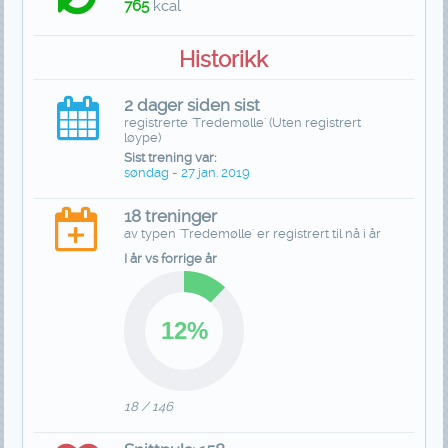
765
kcal
Historikk
2 dager siden sist
registrerte 'Tredemølle' (Uten registrert
løype)
Sist trening var:
søndag - 27 jan. 2019
18 treninger
av typen 'Tredemølle' er registrert til nå i år
I år vs forrige år
18 / 146