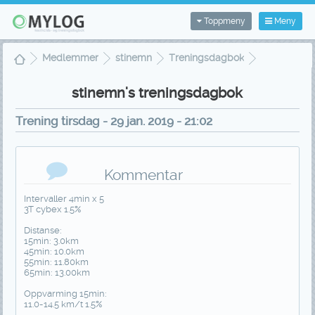
Toppmeny
Meny
Medlemmer
stinemn
Treningsdagbok
Treningsvisning
stinemn's treningsdagbok
Trening tirsdag - 29 jan. 2019 - 21:02
Kommentar
Intervaller 4min x 5
3T cybex 1.5%
Distanse:
15min: 3.0km
45min: 10.0km
55min: 11.80km
65min: 13.00km
Oppvarming 15min:
11.0-14.5 km/t 1.5%