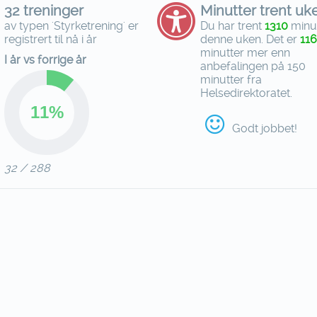
32 treninger
Minutter trent uk
av typen 'Styrketrening' er
Du har trent
1310
minu
registrert til nå i år
denne uken. Det er
11
minutter mer enn
I år vs forrige år
anbefalingen på 150
minutter fra
Helsedirektoratet.
Godt jobbet!
32 / 288