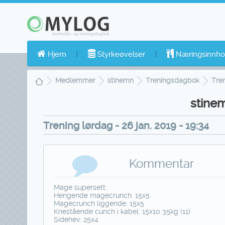
Hjem
Styrkeøvelser
Næringsinnho
Medlemmer
stinemn
Treningsdagbok
Tren
stine
Trening lørdag - 26 jan. 2019 - 19:34
Kommentar
Mage supersett:
Hengende magecrunch: 15x5
Magecrunch liggende: 15x5
Knestående cunch i kabel: 15x10 35kg (11)
Sidehev: 25x4