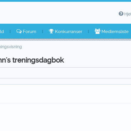
Hje
ld
Forum
Konkurranser
Medlemsliste
ingsvisning
mn's treningsdagbok