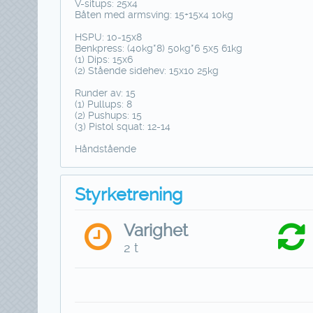
V-situps: 25x4
Båten med armsving: 15+15x4 10kg
HSPU: 10-15x8
Benkpress: (40kg*8) 50kg*6 5x5 61kg
(1) Dips: 15x6
(2) Stående sidehev: 15x10 25kg
Runder av: 15
(1) Pullups: 8
(2) Pushups: 15
(3) Pistol squat: 12-14
Håndstående
Styrketrening
Varighet
2 t