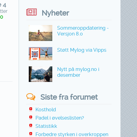
e 4
tter
Nyheter
60
Sommeroppdatering -
Versjon 8.0
Støtt Mylog via Vipps
Nytt på mylog.no i
desember
Siste fra forumet
Kosthold
Padel i øvelseslisten?
Statistikk
Forbedre styrken i overkroppen