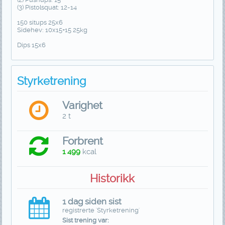
(3) Pistolsquat: 12-14
150 situps 25x6
Sidehev: 10x15+15 25kg
Dips 15x6
Styrketrening
Varighet
2 t
Forbrent
1 499
kcal
Historikk
1 dag siden sist
registrerte 'Styrketrening'
Sist trening var: