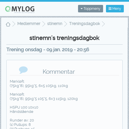
Toppmeny
Meny
Medlemmer
stinemn
Treningsdagbok
Treningsvisning
stinemn's treningsdagbok
Trening onsdag - 09 jan. 2019 - 20:56
Kommentar
Markløft:
(75kg*8), 95kg*5, 6x5 105kg, 110kg
Markløft:
(75kg*8), 95kg*5 105*5, 6x3 115kg, 120kg
HSPU 100 10x10
Håndstående
Runder av: 20
(1) Pullups: 8
(2) Pushups: 15