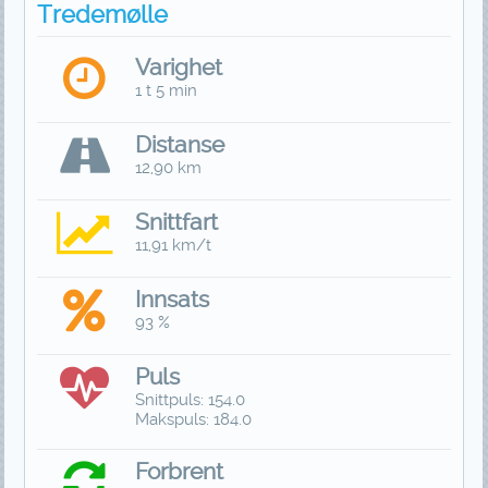
Tredemølle
Varighet
1 t 5 min
Distanse
12,90 km
Snittfart
11,91 km/t
Innsats
93 %
Puls
Snittpuls: 154.0
Makspuls: 184.0
Forbrent