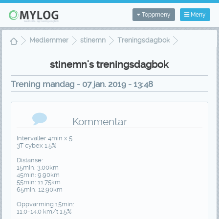
Toppmeny
Meny
Medlemmer
stinemn
Treningsdagbok
Treningsvisning
stinemn's treningsdagbok
Trening mandag - 07 jan. 2019 - 13:48
Kommentar
Intervaller 4min x 5
3T cybex 1.5%
Distanse:
15min: 3.00km
45min: 9.90km
55min: 11.75km
65min: 12.90km
Oppvarming 15min:
11.0-14.0 km/t 1.5%