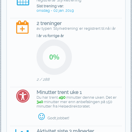
registrerte 'Styrketrening'
Sist trening var:
onsdag - 02 jan. 2019
2 treninger
av typen 'Styrketrening' er registrert til nå i år
I år vs forrige år
2 / 288
Minutter trent uke 1
Du har trent
490
minutter denne uken. Det er
340
minutter mer enn anbefalingen på 150
minutter fra Helsedirektoratet.
Godt jobbet!
Aktivitet siste 3 måneder