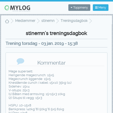
Toppmeny
Meny
Medlemmer
stinemn
Treningsdagbok
Treningsvisning
stinemn's treningsdagbok
Trening torsdag - 03 jan. 2019 - 15:38
Kommentar
Mage supersett:
Hengende magecrunch: 15x5
Magecrunch liggende: 15x5
Knestående cunch i kabel: 15x10 35kg (11)
Sidehev: 15x4
V-situps: 25x3
(1) Båten med armsving: 15+15x3 10kg
(2) Situps til vegg: 15x3
HSPU: 10-15x8
Benkpress: (40kg*8) 50kg*6 5x5 61kg
(1) Dips: 12x6