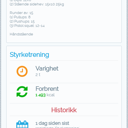
(2) Stående sidehev: 15x10 25kg
Runder av: 15
(1) Pullups: 8
(2) Pushups: 15
(3) Pistol squat: 12-14
Håndstående
Styrketrening
Varighet
2 t
Forbrent
1 493
kcal
Historikk
1 dag siden sist