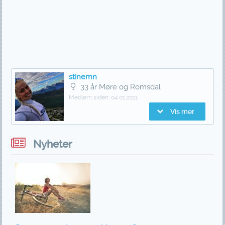
stinemn
33 år Møre og Romsdal
Medlem siden:
04.01.2011
Vis mer
Nyheter