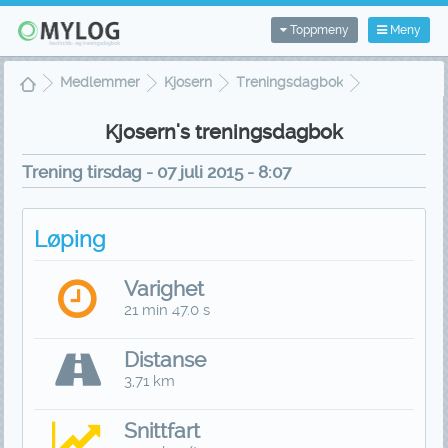
Toppmeny
Meny
Medlemmer
Kjosern
Treningsdagbok
Treningsvisning
Kjosern's treningsdagbok
Trening tirsdag - 07 juli 2015 - 8:07
Løping
Varighet
21 min 47.0 s
Distanse
3,71 km
Snittfart