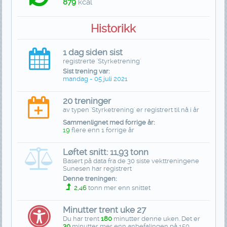
879
kcal
Historikk
1 dag siden sist
registrerte 'Styrketrening'
Sist trening var:
mandag - 05 juli 2021
20 treninger
av typen 'Styrketrening' er registrert til nå i år
Sammenlignet med forrige år:
19
flere enn 1 forrige år
Løftet snitt: 11,93 tonn
Basert på data fra de 30 siste vekttreningene
Sunesen har registrert
Denne treningen:
2,46
tonn mer enn snittet
Minutter trent uke 27
Du har trent
180
minutter denne uken. Det er
30
minutter mer enn anbefalingen på 150