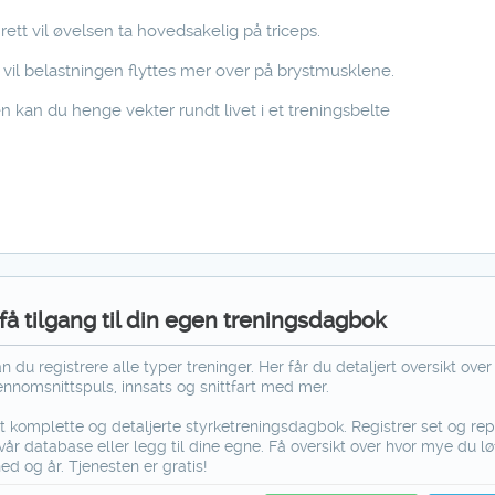
ett vil øvelsen ta hovedsakelig på triceps.
vil belastningen flyttes mer over på brystmusklene.
n kan du henge vekter rundt livet i et treningsbelte
å tilgang til din egen treningsdagbok
 du registrere alle typer treninger. Her får du detaljert oversikt over 
jennomsnittspuls, innsats og snittfart med mer.
 komplette og detaljerte styrketreningsdagbok. Registrer set og re
vår database eller legg til dine egne. Få oversikt over hvor mye du lø
ed og år. Tjenesten er gratis!