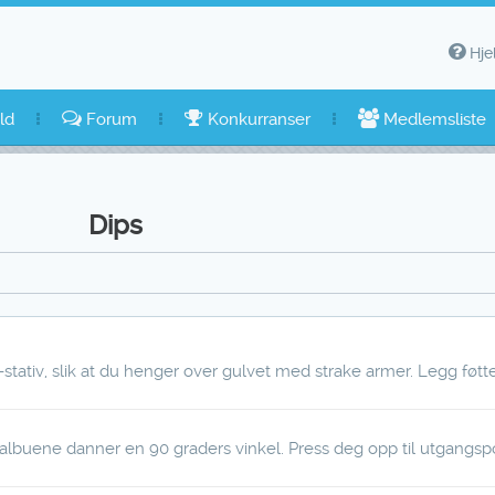
Hje
ld
Forum
Konkurranser
Medlemsliste
Dips
-stativ, slik at du henger over gulvet med strake armer. Legg føtte
 albuene danner en 90 graders vinkel. Press deg opp til utgangsp