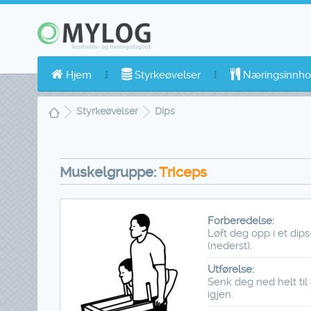
Hjem
Styrkeøvelser
Næringsinnho
Styrkeøvelser
Dips
Muskelgruppe:
Triceps
Forberedelse:
Løft deg opp i et dips
(nederst).
Utførelse:
Senk deg ned helt til
igjen.