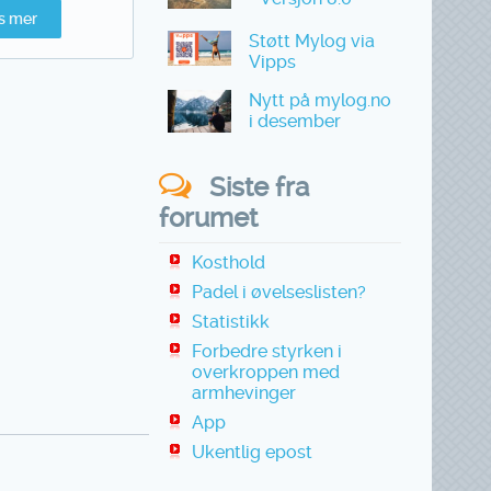
s mer
Støtt Mylog via
Vipps
Nytt på mylog.no
i desember
Siste fra
forumet
Kosthold
Padel i øvelseslisten?
Statistikk
Forbedre styrken i
overkroppen med
armhevinger
App
Ukentlig epost