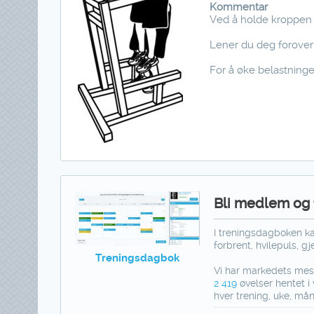
Kommentar
Ved å holde kroppen r
Lener du deg forover 
For å øke belastninge
Bli medlem og f
I treningsdagboken kan
forbrent, hvilepuls, g
Treningsdagbok
Vi har markedets mest
2 419
øvelser hentet i 
hver trening, uke, mån