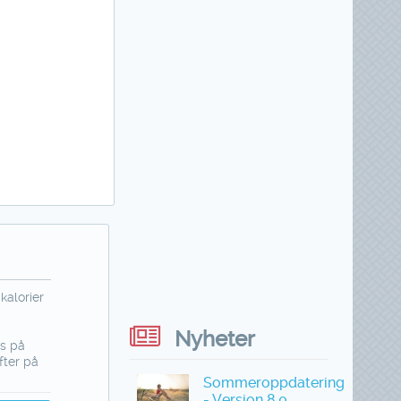
kalorier
Nyheter
ps på
fter på
Sommeroppdatering
- Versjon 8.0