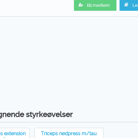
Bli medlem
Le
gnende styrkeøvelser
s extension
Triceps nedpress m/tau