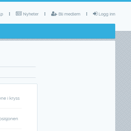
lp
Nyheter
Bli medlem
Logg inn
ne i kryss
osisjonen