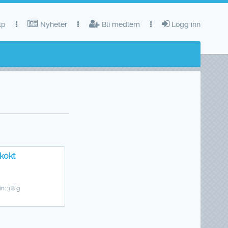
lp
Nyheter
Bli medlem
Logg inn
kokt
n: 3.8 g