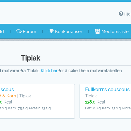
Hje
ld
Forum
Konkurranser
Medlemsliste
Tipiak
i matvarer fra Tipiak.
Klikk her
for å søke i hele matvaretabellen
scous
Fullkorrns couscous 
d & Korn
| Tipiak
Tipiak
.0
Kcal
138.0
Kcal
2.0 g
Karb.: 75.5 g
Protein: 13.5 g
Fett: 0.8 g
Karb.: 23.0 g
Protei