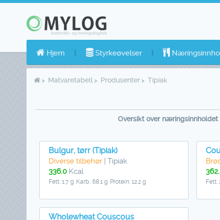
Hjem
Styrkeøvelser
Næringsinnho
Matvaretabell
Produsenter
Tipiak
Oversikt over næringsinnholdet 
Bulgur, tørr (Tipiak)
Cou
Diverse tilbehør
| Tipiak
Brø
336.0
Kcal
362
Fett: 1.7 g
Karb.: 68.1 g
Protein: 12.2 g
Fett: 
Wholewheat Couscous