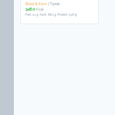
Brød & Korn
| Tipiak
346.0
Kcal
Fett: 2.1 g
Karb.: 68.2 g
Protein: 13.6 g