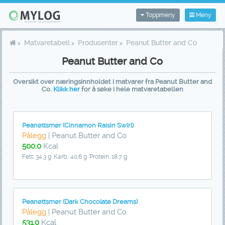
Toppmeny
Meny
Matvaretabell
Produsenter
Peanut Butter and Co
Peanut Butter and Co
Oversikt over næringsinnholdet i matvarer fra Peanut Butter and
Co.
Klikk her
for å søke i hele matvaretabellen
Peanøttsmør (Cinnamon Raisin Swirl)
Pålegg
| Peanut Butter and Co
500.0
Kcal
Fett: 34.3 g
Karb.: 40.6 g
Protein: 18.7 g
Peanøttsmør (Dark Chocolate Dreams)
Pålegg
| Peanut Butter and Co
531.0
Kcal