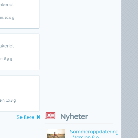
akeriet
in: 10.0 g
akeriet
n: 8.9 g
ein: 10.8 g
Nyheter
Se flere
Sommeroppdatering
- Versjon 8.0