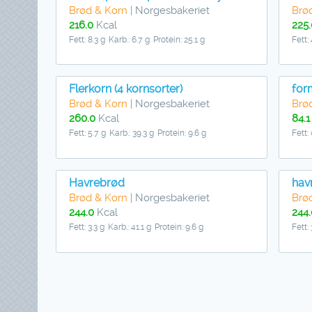
Brød & Korn
| Norgesbakeriet
Brø
216.0
Kcal
225.
Fett: 8.3 g
Karb.: 6.7 g
Protein: 25.1 g
Fett:
Flerkorn (4 kornsorter)
for
Brød & Korn
| Norgesbakeriet
Brø
260.0
Kcal
84.1
Fett: 5.7 g
Karb.: 39.3 g
Protein: 9.6 g
Fett:
Havrebrød
hav
Brød & Korn
| Norgesbakeriet
Brø
244.0
Kcal
244.
Fett: 3.3 g
Karb.: 41.1 g
Protein: 9.6 g
Fett: 