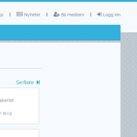
lp
Nyheter
Bli medlem
Logg inn
Se flere
akeriet
: 25.1 g