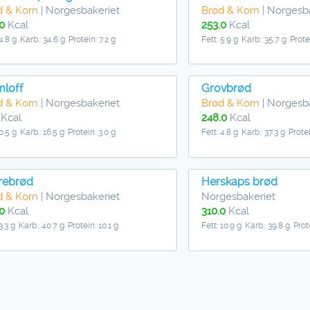
d & Korn
| Norgesbakeriet
Brød & Korn
| Norgesb
0
Kcal
253.0
Kcal
 4.8 g
Karb.: 34.6 g
Protein: 7.2 g
Fett: 5.9 g
Karb.: 35.7 g
Prote
mloff
Grovbrød
d & Korn
| Norgesbakeriet
Brød & Korn
| Norgesb
Kcal
248.0
Kcal
 0.5 g
Karb.: 16.5 g
Protein: 3.0 g
Fett: 4.8 g
Karb.: 37.3 g
Protei
rebrød
Herskaps brød
d & Korn
| Norgesbakeriet
Norgesbakeriet
0
Kcal
310.0
Kcal
3.3 g
Karb.: 40.7 g
Protein: 10.1 g
Fett: 10.9 g
Karb.: 39.8 g
Prot