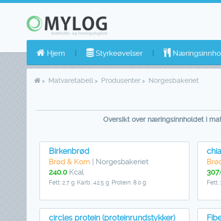
Hjem
Styrkeøvelser
Næringsinnho
Matvaretabell
Produsenter
Norgesbakeriet
Oversikt over næringsinnholdet i ma
Birkenbrød
chi
Brød & Korn
| Norgesbakeriet
Brø
240.0
Kcal
307.
Fett: 2.7 g
Karb.: 42.5 g
Protein: 8.0 g
Fett: 
circles protein (proteinrundstykker)
Fib