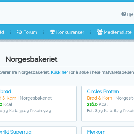
Hje
ld
Forum
Konkurranser
Medlemsliste
Norgesbakeriet
tvarer fra Norgesbakeriet.
Klikk her
for å søke i hele matvaretabellen
abrød
Circles Protein
d & Korn
| Norgesbakeriet
Brød & Korn
| Norgesb
0
Kcal
216.0
Kcal
11.3 g
Karb.: 39.4 g
Protein: 9.2 g
Fett: 8.3 g
Karb.: 6.7 g
Protein
errikt Superrug
Flerkorn