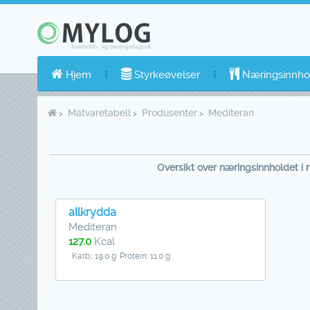
Hjem
Styrkeøvelser
Næringsinnho
Matvaretabell
Produsenter
Mediteran
Oversikt over næringsinnholdet i 
allkrydda
Mediteran
127.0
Kcal
Karb.: 19.0 g
Protein: 11.0 g