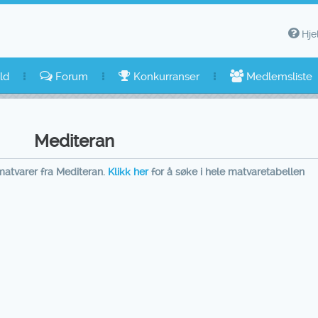
Hje
ld
Forum
Konkurranser
Medlemsliste
Mediteran
matvarer fra Mediteran.
Klikk her
for å søke i hele matvaretabellen