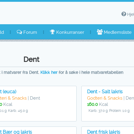
Hje
ld
Forum
Konkurranser
Medlemsliste
Dent
 i matvarer fra Dent.
Klikk her
for å søke i hele matvaretabellen
t (euca)
Dent - Salt lakris
teri & Snacks
| Dent
Godteri & Snacks
| Den
0
Kcal
160.0
Kcal
0.1 g
Karb.: 45.0 g
Karb.: 37.0 g
Protein: 1.0 g
t Bær og lakris
Dent frisk lakris