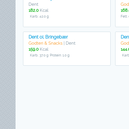
Dent
God
182.0
Kcal
168.
Karb.: 42.0 g
Fett: 
Dent oi, Bringebær
Dent
Godteri & Snacks
| Dent
God
159.0
Kcal
144.
Karb.: 37.0 g
Protein: 1.0 g
Karb