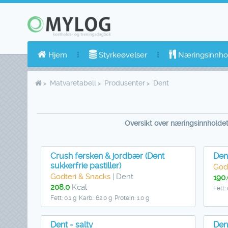
Hjem
Styrkeøvelser
Næringsinnho
Matvaretabell
Produsenter
Dent
Oversikt over næringsinnholdet
Crush fersken & jordbær (Dent
Den
sukkerfrie pastiller)
God
Godteri & Snacks
| Dent
190.
208.0
Kcal
Fett: 
Fett: 0.1 g
Karb.: 62.0 g
Protein: 1.0 g
Dent - salty
Den