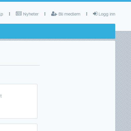
lp
Nyheter
Bli medlem
Logg inn
t