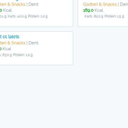
teri & Snacks
| Dent
Godteri & Snacks
| Den
0
Kcal
189.0
Kcal
0.1 g
Karb.: 40.0 g
Protein: 1.0 g
Karb.: 82.0 g
Protein: 1.5 g
 oi, lakris
teri & Snacks
| Dent
0
Kcal
.: 63.0 g
Protein: 1.0 g