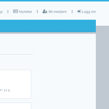
lp
Nyheter
Bli medlem
Logg inn
in: 3.4 g