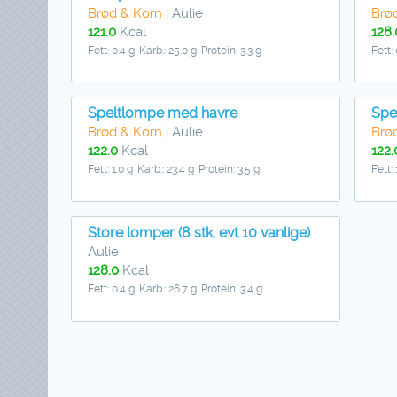
Brød & Korn
| Aulie
Brø
121.0
Kcal
128.
Fett: 0.4 g
Karb.: 25.0 g
Protein: 3.3 g
Fett:
Speltlompe med havre
Spe
Brød & Korn
| Aulie
Brø
122.0
Kcal
122.
Fett: 1.0 g
Karb.: 23.4 g
Protein: 3.5 g
Fett: 
Store lomper (8 stk, evt 10 vanlige)
Aulie
128.0
Kcal
Fett: 0.4 g
Karb.: 26.7 g
Protein: 3.4 g