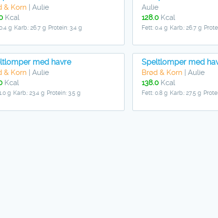
d & Korn
| Aulie
Aulie
0
Kcal
128.0
Kcal
 0.4 g
Karb.: 26.7 g
Protein: 3.4 g
Fett: 0.4 g
Karb.: 26.7 g
Prote
ltlomper med havre
Speltlomper med ha
d & Korn
| Aulie
Brød & Korn
| Aulie
0
Kcal
138.0
Kcal
1.0 g
Karb.: 23.4 g
Protein: 3.5 g
Fett: 0.8 g
Karb.: 27.5 g
Protei