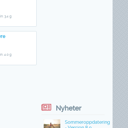
in: 3.4 g
vre
n: 4.0 g
Nyheter
Sommeroppdatering
- Versjon 8.0