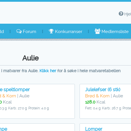
Hje
ld
Forum
Konkurranser
Medlemsliste
Aulie
i matvarer fra Aulie.
Klikk her
for å søke i hele matvaretabellen
ie speltlomper
Julelefser (6 stk)
d & Korn
| Aulie
Brød & Korn
| Aulie
0
Kcal
128.0
Kcal
0.3 g
Karb.: 27.0 g
Protein: 4.0 g
Fett: 0.4 g
Karb.: 26.7 g
Prote
mpe
Lomper