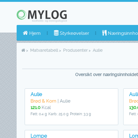
Hjem
Styrkeøvelser
Næringsinnho
Matvaretabell
Produsenter
Aulie
Oversikt over næringsinnholdet 
Aulie
Aul
Brød & Korn
| Aulie
Brø
121.0
Kcal
130.
Fett: 0.4 g
Karb.: 25.0 g
Protein: 3.3 g
Fett: 
Lompe
Lo