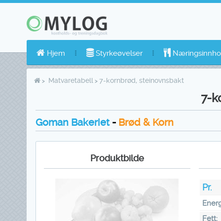
Hjem
Styrkeøvelser
Næringsinnho
Matvaretabell
7-kornbrød, steinovnsbakt
7-k
Goman Bakeriet
-
Brød & Korn
Produktbilde
Pr.
Energ
Fett: