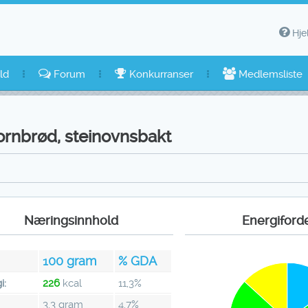
Hje
ld
Forum
Konkurranser
Medlemsliste
ornbrød, steinovnsbakt
Næringsinnhold
Energiford
100
gram
% GDA
i:
226
kcal
11,3%
3,3 gram
4,7%