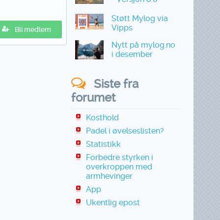
Støtt Mylog via
Vipps
Bli medlem
Nytt på mylog.no
i desember
Siste fra
forumet
Kosthold
Padel i øvelseslisten?
Statistikk
Forbedre styrken i
overkroppen med
armhevinger
App
Ukentlig epost