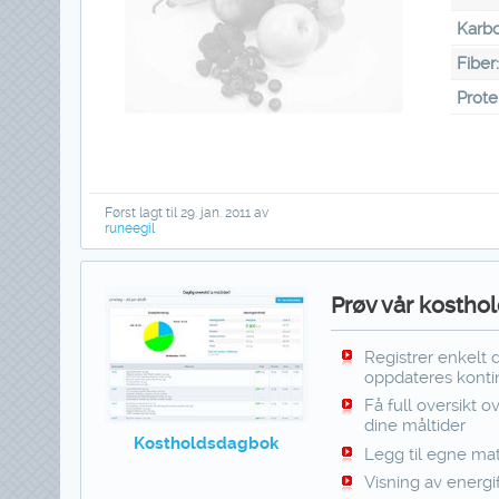
Karbo
Fiber
Prote
Først lagt til 29. jan. 2011 av
runeegil
Prøv vår kosthol
Registrer enkelt 
oppdateres kontin
Få full oversikt o
dine måltider
Kostholdsdagbok
Legg til egne mat
Visning av energi