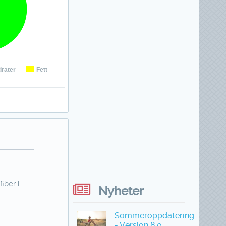
rater
Fett
iber i
Nyheter
Sommeroppdatering
- Versjon 8.0