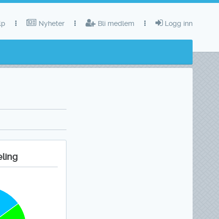
lp
Nyheter
Bli medlem
Logg inn
eling