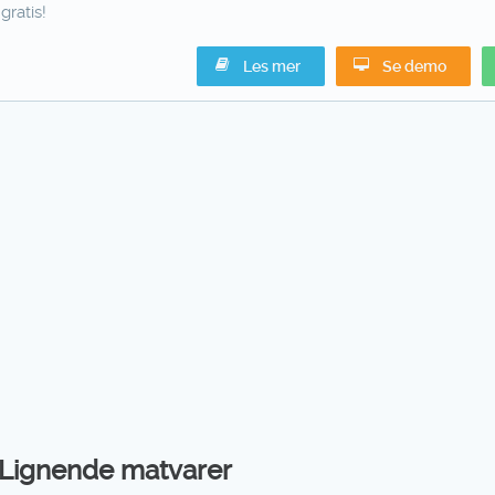
gratis!
Les mer
Se demo
Lignende matvarer