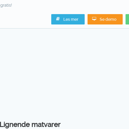
gratis!
Les mer
Se demo
Lignende matvarer