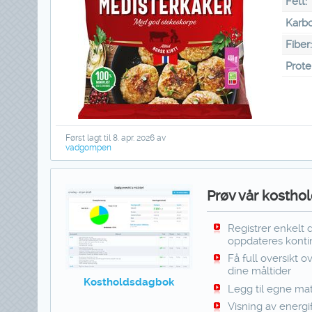
Fett:
Karbo
Fiber
Prote
Først lagt til 8. apr. 2026 av
vadgompen
Prøv vår kosthol
Registrer enkelt 
oppdateres kontin
Få full oversikt o
dine måltider
Kostholdsdagbok
Legg til egne mat
Visning av energi