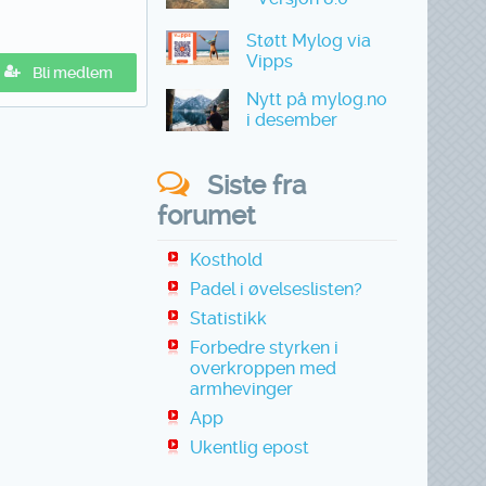
Støtt Mylog via
Vipps
Bli medlem
Nytt på mylog.no
i desember
Siste fra
forumet
Kosthold
Padel i øvelseslisten?
Statistikk
Forbedre styrken i
overkroppen med
armhevinger
App
Ukentlig epost