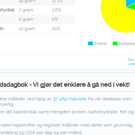
19 gram
27,1%
hydrat:
7 gram
2,6%
:
0 gram
0%
in:
10 gram
20%
Protein
Karbohyd
Sist
vad
dsdagbok - Vi gjør det enklere å gå ned i vekt!
dine måltider ved hjelp av
37 469
matvarer
fra vår database som
uerlig.
ver ditt kaloriinntak samt mengden protein, karbohydrater, fett og f
varer/oppskrifter og registrer måltider med dette som grunnlag.
fordeling og GDA per dag og per måltid.