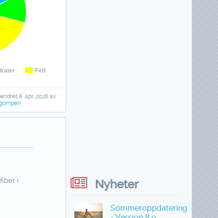
rater
Fett
 endret 8. apr. 2026 av
gompen
iber i
Nyheter
Sommeroppdatering
- Versjon 8.0