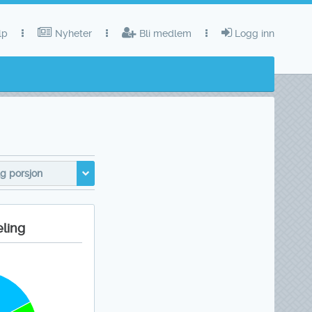
lp
Nyheter
Bli medlem
Logg inn
g porsjon
eling