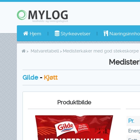
Hjem
Styrkeøvelser
Næringsinnho
Matvaretabell
Medisterkaker med god stekeskorpe
Medister
Gilde
-
Kjøtt
Produktbilde
Pr.
Energ