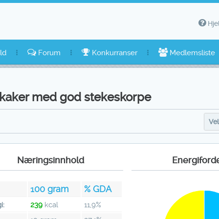
Hje
ld
Forum
Konkurranser
Medlemsliste
kaker med god stekeskorpe
Vel
Næringsinnhold
Energiford
100
gram
% GDA
i:
239
kcal
11,9%