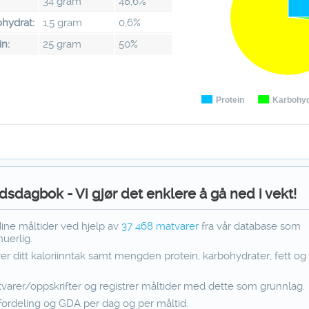
34 gram
48,6%
hydrat:
1,5 gram
0,6%
in:
25 gram
50%
Protein
Karbohyd
dsdagbok - Vi gjør det enklere å gå ned i vekt!
dine måltider ved hjelp av
37 468
matvarer
fra vår database som
uerlig.
ver ditt kaloriinntak samt mengden protein, karbohydrater, fett og f
varer/oppskrifter og registrer måltider med dette som grunnlag.
fordeling og GDA per dag og per måltid.