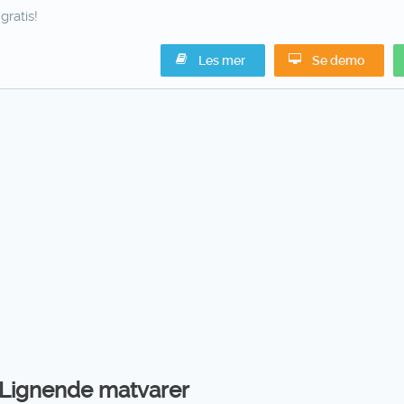
gratis!
Les mer
Se demo
Lignende matvarer