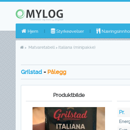
Hjem
Styrkeøvelser
Næringsinnho
Matvaretabell
Italiana (minipakke)
Grilstad
-
Pålegg
Produktbilde
Pr.
Energ