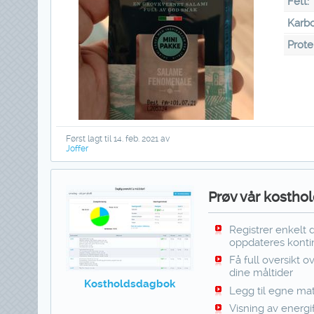
Fett:
Karbo
Prote
Først lagt til 14. feb. 2021 av
Joffer
Prøv vår kosthol
Registrer enkelt 
oppdateres kontin
Få full oversikt o
dine måltider
Kostholdsdagbok
Legg til egne mat
Visning av energi