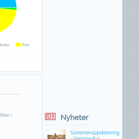
rater
Fett
iber i
Nyheter
Sommeroppdatering
- Versjon 8.0