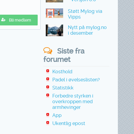
Støtt Mylog via
Vipps
Bli medlem
Nytt på mylog.no
i desember
Siste fra
forumet
Kosthold
Padel i øvelseslisten?
Statistikk
Forbedre styrken i
overkroppen med
armhevinger
App
Ukentlig epost