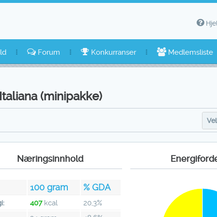
Hje
ld
Forum
Konkurranser
Medlemsliste
Italiana (minipakke)
Vel
Næringsinnhold
Energiford
100
gram
% GDA
i:
407
kcal
20,3%