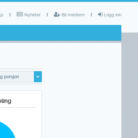
lp
Nyheter
Bli medlem
Logg inn
g porsjon
eling