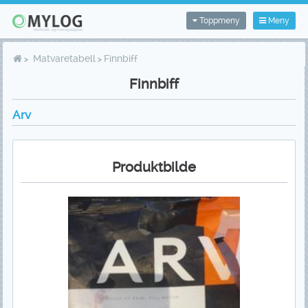
Toppmeny
Meny
Matvaretabell
Finnbiff
Finnbiff
Arv
Produktbilde