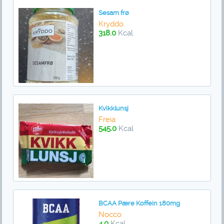
Sesam frø
Kryddo
318.0
Kcal
Kvikklunsj
Freia
545.0
Kcal
BCAA Pære Koffein 180mg
Nocco
4.0
Kcal