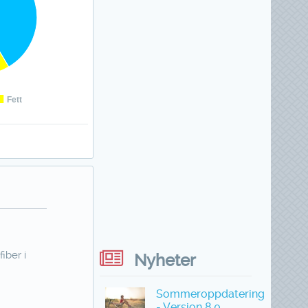
Fett
iber i
Nyheter
Sommeroppdatering
- Versjon 8.0