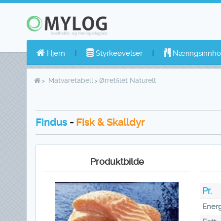
Hjem
Styrkeøvelser
Næringsinnho
Matvaretabell
Ørretfilèt Naturell
Findus
-
Fisk & Skalldyr
Produktbilde
Pr.
Energ