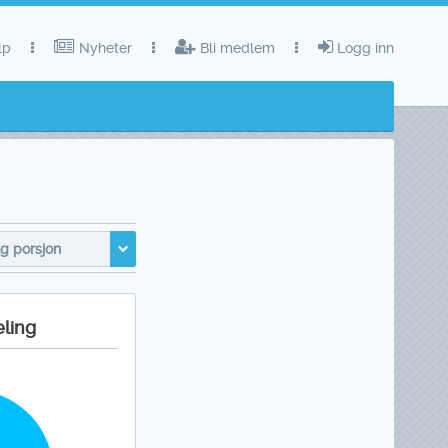
lp
Nyheter
Bli medlem
Logg inn
g porsjon
eling