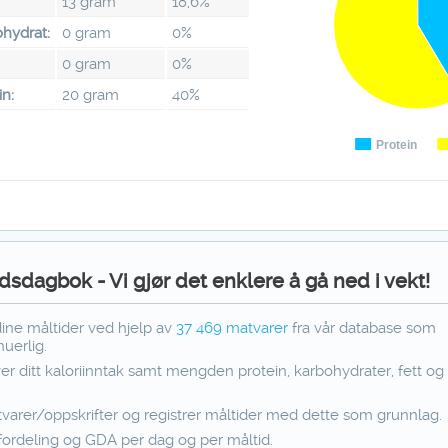
13 gram
18,6%
hydrat:
0 gram
0%
:
0 gram
0%
in:
20 gram
40%
Protein
dsdagbok - Vi gjør det enklere å gå ned i vekt!
dine måltider ved hjelp av
37 469
matvarer
fra vår database som
uerlig.
ver ditt kaloriinntak samt mengden protein, karbohydrater, fett og f
varer/oppskrifter og registrer måltider med dette som grunnlag.
fordeling og GDA per dag og per måltid.