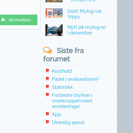
Støtt Mylog via
Vipps
Bli medlem
Nytt på mylog.no
i desember
Siste fra
forumet
Kosthold
Padel i øvelseslisten?
Statistikk
Forbedre styrken i
overkroppen med
armhevinger
App
Ukentlig epost