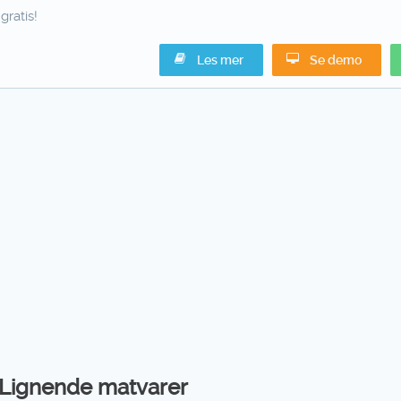
gratis!
Les mer
Se demo
Lignende matvarer