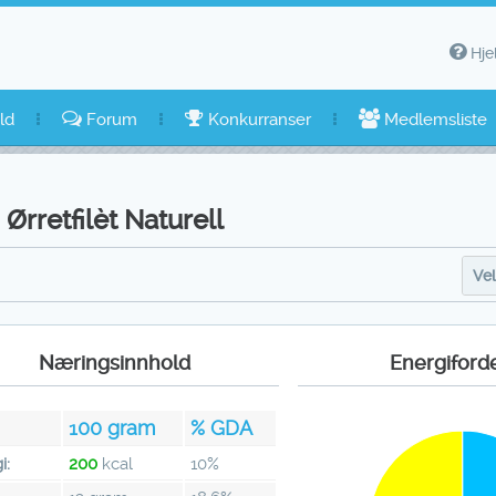
Hje
ld
Forum
Konkurranser
Medlemsliste
Ørretfilèt Naturell
Vel
Næringsinnhold
Energiford
100
gram
% GDA
i:
200
kcal
10%