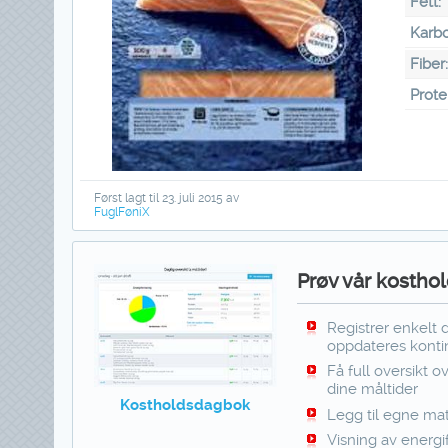
Fett:
Karbo
Fiber
Prote
Først lagt til 23. juli 2015 av
FuglFøniX
Prøv vår kosthol
Registrer enkelt 
oppdateres kontin
Få full oversikt o
dine måltider
Kostholdsdagbok
Legg til egne mat
Visning av energi