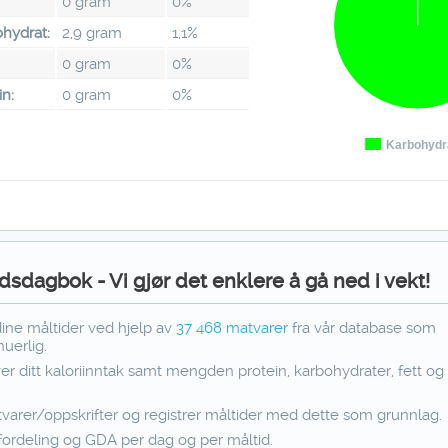
0 gram
0%
hydrat:
2,9 gram
1,1%
:
0 gram
0%
in:
0 gram
0%
Karbohydr
dsdagbok - Vi gjør det enklere å gå ned i vekt!
dine måltider ved hjelp av
37 468
matvarer
fra vår database som
uerlig.
ver ditt kaloriinntak samt mengden protein, karbohydrater, fett og f
varer/oppskrifter og registrer måltider med dette som grunnlag.
fordeling og GDA per dag og per måltid.