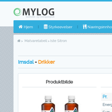
Hjem
Styrkeøvelser
Næringsinnho
Matvaretabell
Iste Sitron
Imsdal
-
Drikker
Produktbilde
Pr.
Energ