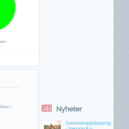
ater
iber i
Nyheter
Sommeroppdatering
- Versjon 8.0