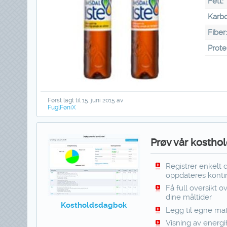
Fett:
Karbo
Fiber
Prote
Først lagt til 15. juni 2015 av
FuglFøniX
Prøv vår kosthol
Registrer enkelt 
oppdateres kontin
Få full oversikt o
dine måltider
Kostholdsdagbok
Legg til egne mat
Visning av energi