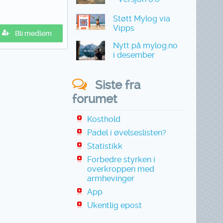
Støtt Mylog via
Vipps
Bli medlem
Nytt på mylog.no
i desember
Siste fra
forumet
Kosthold
Padel i øvelseslisten?
Statistikk
Forbedre styrken i
overkroppen med
armhevinger
App
Ukentlig epost