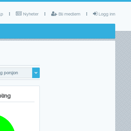
lp
Nyheter
Bli medlem
Logg inn
g porsjon
eling