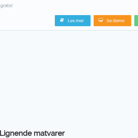
gratis!
Les mer
Se demo
Lignende matvarer