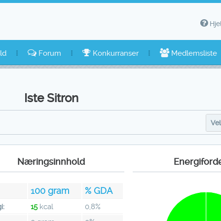
Hje
ld
Forum
Konkurranser
Medlemsliste
Iste Sitron
Vel
Næringsinnhold
Energiford
100
gram
% GDA
i:
15
kcal
0,8%