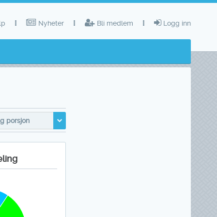
lp
Nyheter
Bli medlem
Logg inn
g porsjon
eling