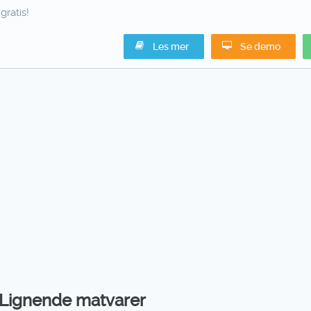
gratis!
Les mer
Se demo
Lignende matvarer