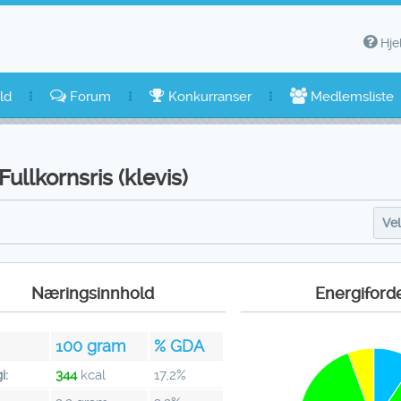
Hje
ld
Forum
Konkurranser
Medlemsliste
Fullkornsris (klevis)
Vel
Næringsinnhold
Energiford
100
gram
% GDA
i:
344
kcal
17,2%