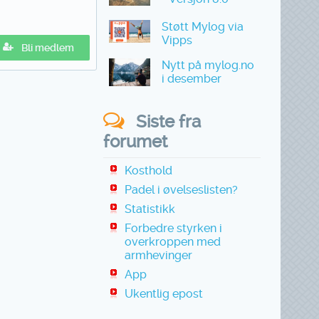
Støtt Mylog via
Vipps
Bli medlem
Nytt på mylog.no
i desember
Siste fra
forumet
Kosthold
Padel i øvelseslisten?
Statistikk
Forbedre styrken i
overkroppen med
armhevinger
App
Ukentlig epost