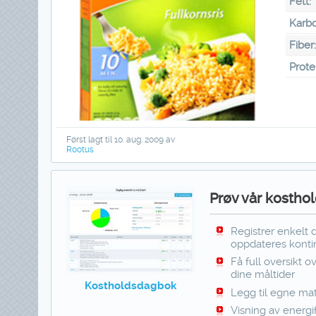
Fett:
Karbo
Fiber
Prote
Først lagt til 10. aug. 2009 av
Rootus
Prøv vår kosthol
Registrer enkelt 
oppdateres kontin
Få full oversikt o
dine måltider
Kostholdsdagbok
Legg til egne mat
Visning av energi