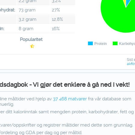
2,2 gram
3,2%
hydrat:
73 gram
27%
:
3,2 gram
12,8%
in:
8 gram
16%
Popularitet
Protein
Karbohyd
Sist 
akfit
dsdagbok - Vi gjør det enklere å gå ned i vekt!
dine måltider ved hjelp av
37 468
matvarer
fra vår database som
uerlig.
ver ditt kaloriinntak samt mengden protein, karbohydrater, fett og f
varer/oppskrifter og registrer måltider med dette som grunnlag.
fordeling og GDA per dag og per måltid.