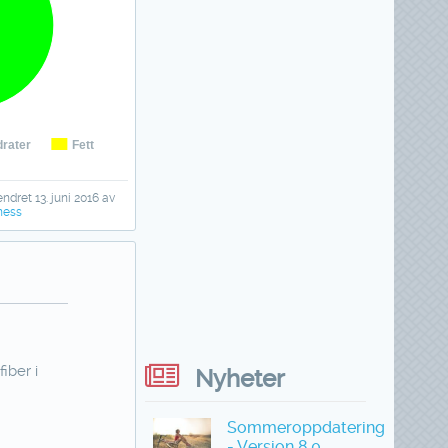
rater
Fett
endret 13. juni 2016 av
ness
iber i
Nyheter
Sommeroppdatering
- Versjon 8.0