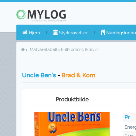
Hjem
Styrkeøvelser
Næringsinnho
Matvaretabell
Fullkornsris (klevis)
Uncle Ben's
-
Brød & Korn
Produktbilde
Pr.
Energ