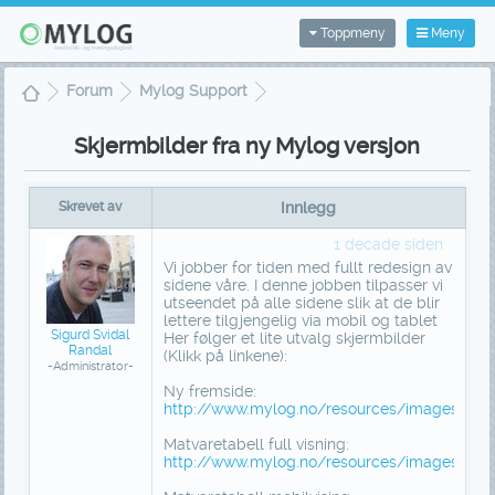
Toppmeny
Meny
Forum
Mylog Support
Skjermbilder fra ny Mylog versjon
Skjermbilder fra ny Mylog versjon
Skrevet av
Innlegg
1 decade siden
Vi jobber for tiden med fullt redesign av
sidene våre. I denne jobben tilpasser vi
utseendet på alle sidene slik at de blir
lettere tilgjengelig via mobil og tablet
Sigurd Svidal
Her følger et lite utvalg skjermbilder
Randal
(Klikk på linkene):
-Administrator-
Ny fremside:
http://www.mylog.no/resources/images/pro
Matvaretabell full visning:
http://www.mylog.no/resources/images/prom