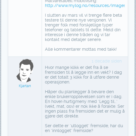
Matvaretabell mobilvising:
http://www.mylog.no/resources/images/pro
I slutten av mars vil vi trenge flere beta
testere til denne nye versjonen. Vi
trenger folk med forskjellige typer
telefoner og tablets til dette. Meld din
interesse i denne tråden og vi tar
kontakt med detaljer senere.
Alle kommentarer mottas med takk!
1 decade siden
Hvor mange klikk er det fra å se
fremsiden til å legge inn en vekt? I dag
er det totalt 3 klikk for å utføre denne
operasjonen.
Kjartan
Håper du planlegger å bevare den
enkle brukerropplevelsen som er i dag.
En hover-hurtigmeny med "Legg til.."
(vekt, mat, osv) er nok ikke å forakte. Ser
ingen plass fra fremsiden det er mulig å
gjøre det direkte.
Ser dette er "utlogget" fremside, har du
en "innlogget" fremside?