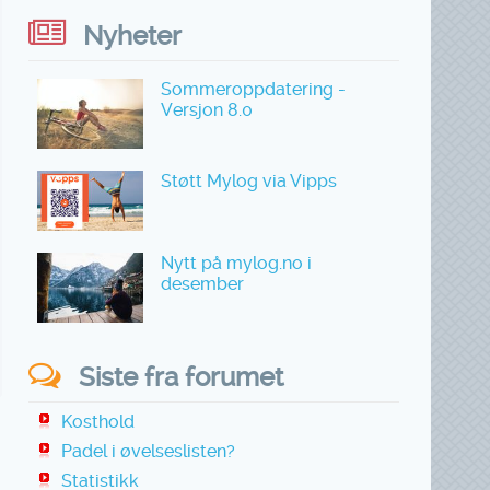
Nyheter
Sommeroppdatering -
Versjon 8.0
Støtt Mylog via Vipps
Nytt på mylog.no i
desember
Siste fra forumet
Kosthold
Padel i øvelseslisten?
Statistikk