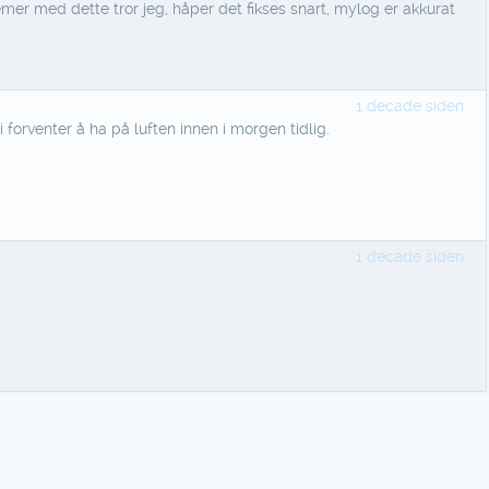
mer med dette tror jeg, håper det fikses snart, mylog er akkurat
1 decade siden
i forventer å ha på luften innen i morgen tidlig.
1 decade siden