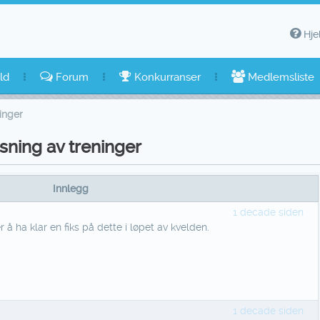
Hje
ld
Forum
Konkurranser
Medlemsliste
ninger
isning av treninger
Innlegg
1 decade siden
 å ha klar en fiks på dette i løpet av kvelden.
1 decade siden