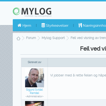
Hjem
Styrkeøvelser
Næringsinnho
Forum
Mylog Support
Feil ved visning av tre
Feil ved v
Skrevet av
Vi jobber med å rette feilen og håper
Sigurd Svidal
Randal
-Administrator-