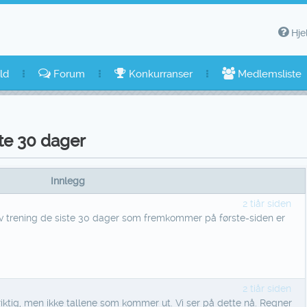
Hje
ld
Forum
Konkurranser
Medlemsliste
te 30 dager
Innlegg
2 tiår siden
 trening de siste 30 dager som fremkommer på første-siden er
2 tiår siden
e riktig, men ikke tallene som kommer ut. Vi ser på dette nå. Regner