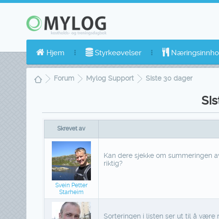
Hjem
Styrkeøvelser
Næringsinnho
Forum
Mylog Support
SIste 30 dager
SIs
Skrevet av
Kan dere sjekke om summeringen av
riktig?
Svein Petter
Starheim
Sorteringen i listen ser ut til å vær