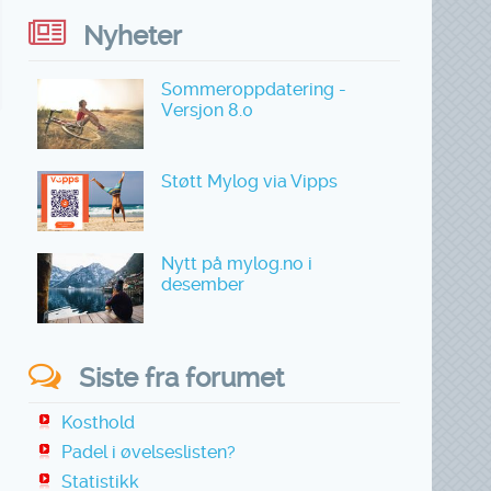
Nyheter
Sommeroppdatering -
Versjon 8.0
Støtt Mylog via Vipps
Nytt på mylog.no i
desember
Siste fra forumet
Kosthold
Padel i øvelseslisten?
Statistikk