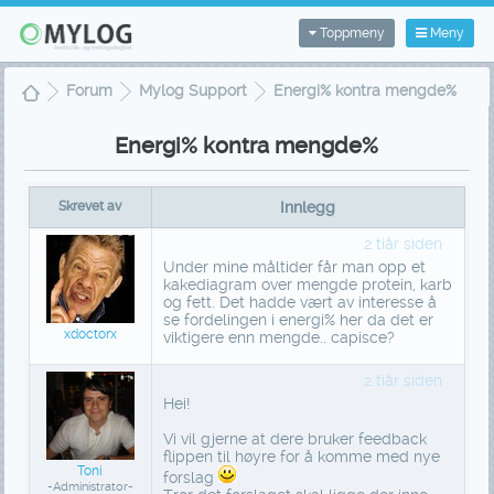
Toppmeny
Meny
Forum
Mylog Support
Energi% kontra mengde%
Energi% kontra mengde%
Skrevet av
Innlegg
2 tiår siden
Under mine måltider får man opp et
kakediagram over mengde protein, karb
og fett. Det hadde vært av interesse å
se fordelingen i energi% her da det er
xdoctorx
viktigere enn mengde.. capisce?
2 tiår siden
Hei!
Vi vil gjerne at dere bruker feedback
flippen til høyre for å komme med nye
Toni
forslag
-Administrator-