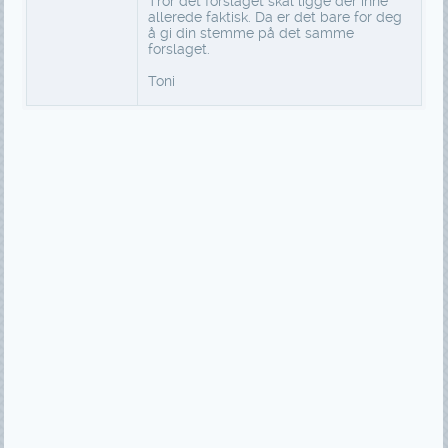
Tror det forslaget skal ligge der inne
allerede faktisk. Da er det bare for deg
å gi din stemme på det samme
forslaget.
Toni