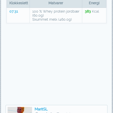
Klokkeslett
Matvarer
Energi
07:31
100 % Whey protein jordbær
383
Kcal
(60.0g)
Skummet melk (460.0g)
MaritSL