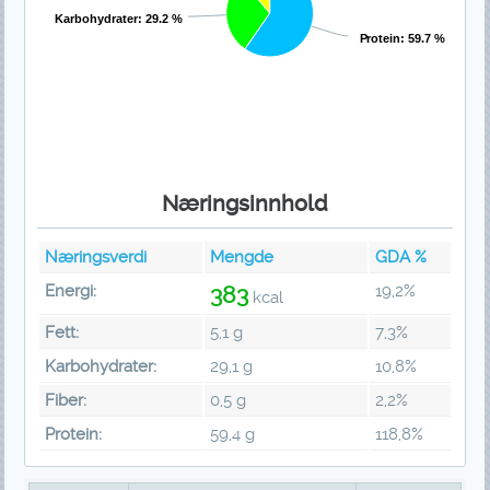
Karbohydrater: 29.2 %
Protein: 59.7 %
Næringsinnhold
Næringsverdi
Mengde
GDA %
Energi:
383
19,2
%
kcal
Fett:
5,1 g
7,3
%
Karbohydrater:
29,1 g
10,8
%
Fiber:
0,5 g
2,2
%
Protein:
59,4 g
118,8
%