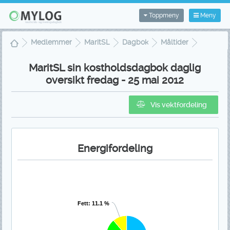
Toppmeny
Meny
Medlemmer
MaritSL
Dagbok
Måltider
Friday - 25 May 2012
MaritSL sin kostholdsdagbok daglig
oversikt fredag - 25 mai 2012
Vis vektfordeling
Energifordeling
Fett: 11.1 %