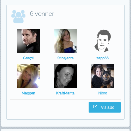
6 venner
Gea76
Stinejenta
zapp66
Maggen
KraftMarita
Nibro
Vis alle