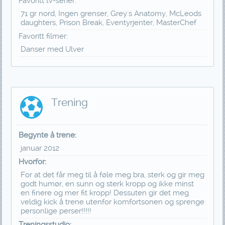
Favoritt tv-serier:
71 gr nord, Ingen grenser, Grey`s Anatomy, McLeods
daughters, Prison Break, Eventyrjenter, MasterChef
Favoritt filmer:
Danser med Ulver
Trening
Begynte å trene:
januar 2012
Hvorfor:
For at det får meg til å føle meg bra, sterk og gir meg
godt humør, en sunn og sterk kropp og ikke minst
en finere og mer fit kropp! Dessuten gir det meg
veldig kick å trene utenfor komfortsonen og sprenge
personlige perser!!!!!
Treningsstudio: