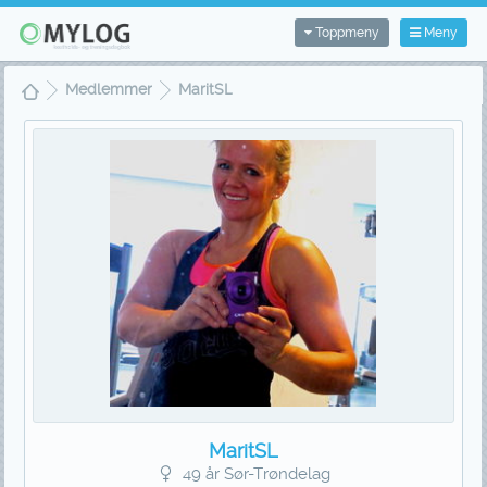
Toppmeny
Meny
Medlemmer
MaritSL
MaritSL
49 år Sør-Trøndelag