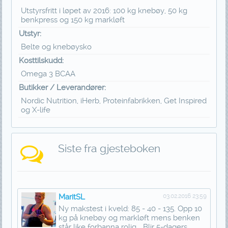
Utstyrsfritt i løpet av 2016: 100 kg knebøy, 50 kg
benkpress og 150 kg markløft
Utstyr:
Belte og knebøysko
Kosttilskudd:
Omega 3 BCAA
Butikker / Leverandører:
Nordic Nutrition, iHerb, Proteinfabrikken, Get Inspired
og X-life
Siste fra gjesteboken
MaritSL
03.02.2016 23:59
Ny makstest i kveld: 85 - 40 - 135. Opp 10
kg på knebøy og markløft mens benken
står like forbanna rolig... Blir 5-dagers