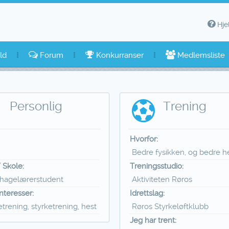
Hje
ld
Forum
Konkurranser
Medlemsliste
Personlig
Trening
Hvorfor:
Bedre fysikken, og bedre h
 Skole:
Treningsstudio:
hagelærerstudent
Aktiviteten Røros
interesser:
Idrettslag:
trening, styrketrening, hest
Røros Styrkeløftklubb
Jeg har trent: