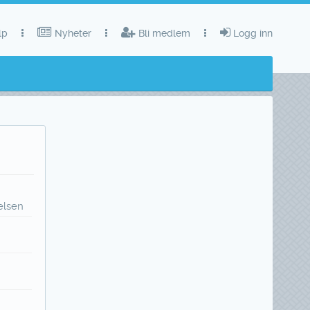
lp
Nyheter
Bli medlem
Logg inn
elsen