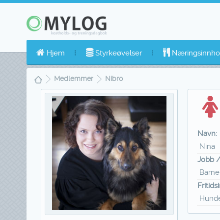
Hjem
Styrkeøvelser
Næringsinnho
Medlemmer
Nibro
Navn:
Nina
Jobb /
Barne
Fritids
Hunde