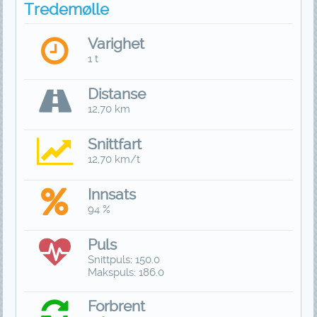
Tredemølle
Varighet
1 t
Distanse
12,70 km
Snittfart
12,70 km/t
Innsats
94 %
Puls
Snittpuls: 150.0
Makspuls: 186.0
Forbrent