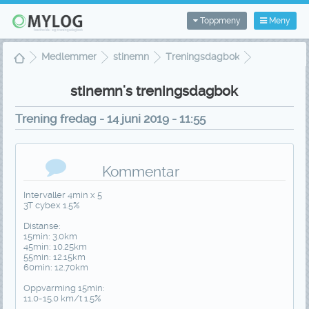
Toppmeny
Meny
Medlemmer
stinemn
Treningsdagbok
Treningsvisning
stinemn's treningsdagbok
Trening fredag - 14 juni 2019 - 11:55
Kommentar
Intervaller 4min x 5
3T cybex 1.5%
Distanse:
15min: 3.0km
45min: 10.25km
55min: 12.15km
60min: 12.70km
Oppvarming 15min:
11.0-15.0 km/t 1.5%