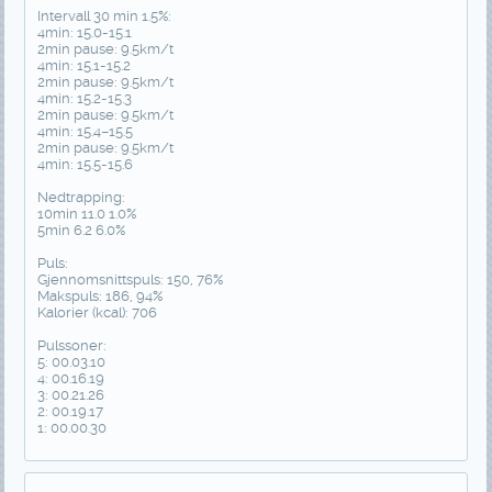
Intervall 30 min 1.5%:
4min: 15.0-15.1
2min pause: 9.5km/t
4min: 15.1-15.2
2min pause: 9.5km/t
4min: 15.2-15.3
2min pause: 9.5km/t
4min: 15.4–15.5
2min pause: 9.5km/t
4min: 15.5-15.6
Nedtrapping:
10min 11.0 1.0%
5min 6.2 6.0%
Puls:
Gjennomsnittspuls: 150, 76%
Makspuls: 186, 94%
Kalorier (kcal): 706
Pulssoner:
5: 00.03.10
4: 00.16.19
3: 00.21.26
2: 00.19.17
1: 00.00.30