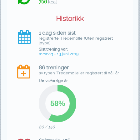
706
kcal
Historikk
1 dag siden sist
registrerte 'Tredemølle' (Uten registrert
løype)
Sist trening var:
torsdag - 13 juni 2019
86 treninger
av typen 'Tredemølle' er registrert til nå i år
I år vs forrige år
86 / 146