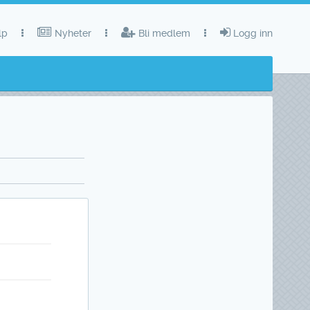
lp
Nyheter
Bli medlem
Logg inn