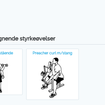
gnende styrkeøvelser
stående
Preacher curl m/stang