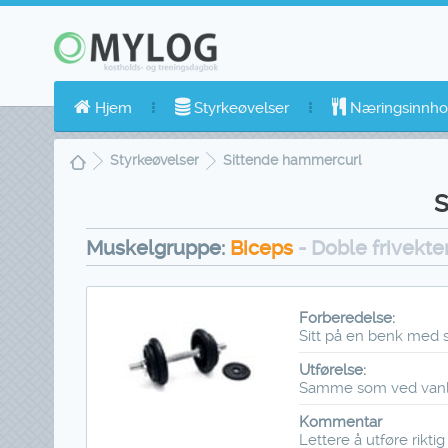
Hjem
Styrkeøvelser
Næringsinnho
Styrkeøvelser
Sittende hammercurl
S
Muskelgruppe:
Biceps
- Doble frivekte
Forberedelse:
Sitt på en benk med s
Utførelse:
Samme som ved vanl
Kommentar
Lettere å utføre rikt