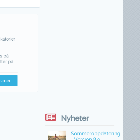
kalorier
ps på
fter på
s mer
Nyheter
Sommeroppdatering
- Versjon 8.0