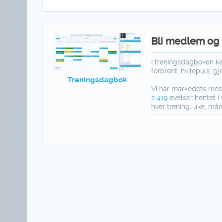
Bli medlem og f
I treningsdagboken kan
forbrent, hvilepuls, g
Treningsdagbok
Vi har markedets mest
2 419
øvelser hentet i 
hver trening, uke, mån