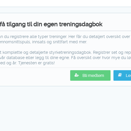
å tilgang til din egen treningsdagbok
 du registrere alle typer treninger. Her får du detaljert oversikt over 
jennomsnittspuls, innsats og snittfart med mer.
 komplette og detaljerte styrketreningsdagbok. Registrer set og re
vår database eller legg til dine egne. Få oversikt over hvor mye du lø
ed og år. Tjenesten er gratis!
Bli medlem
Le