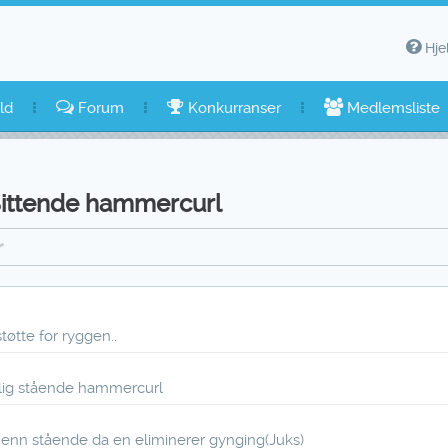
Hje
ld
Forum
Konkurranser
Medlemsliste
ittende hammercurl
r
tøtte for ryggen..
ig stående hammercurl
ig enn stående da en eliminerer gynging(Juks)