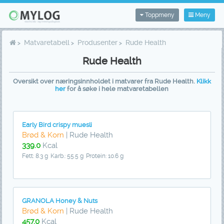
Toppmeny
Meny
Matvaretabell
Produsenter
Rude Health
Rude Health
Oversikt over næringsinnholdet i matvarer fra Rude Health.
Klikk
her
for å søke i hele matvaretabellen
Early Bird crispy muesli
Brød & Korn
| Rude Health
339.0
Kcal
Fett: 8.3 g
Karb.: 55.5 g
Protein: 10.6 g
GRANOLA Honey & Nuts
Brød & Korn
| Rude Health
457.0
Kcal