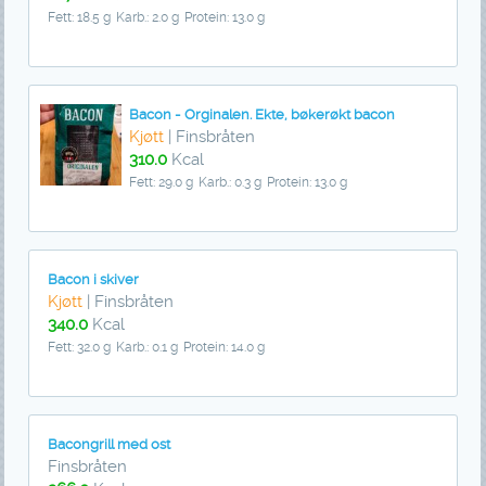
Fett: 18.5 g
Karb.: 2.0 g
Protein: 13.0 g
Bacon - Orginalen. Ekte, bøkerøkt bacon
Kjøtt
| Finsbråten
310.0
Kcal
Fett: 29.0 g
Karb.: 0.3 g
Protein: 13.0 g
Bacon i skiver
Kjøtt
| Finsbråten
340.0
Kcal
Fett: 32.0 g
Karb.: 0.1 g
Protein: 14.0 g
Bacongrill med ost
Finsbråten