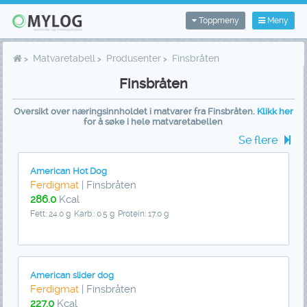
Toppmeny
Meny
Matvaretabell
Produsenter
Finsbråten
Finsbråten
Oversikt over næringsinnholdet i matvarer fra Finsbråten.
Klikk her
for å søke i hele matvaretabellen
Se flere
American Hot Dog
Ferdigmat
| Finsbråten
286.0
Kcal
Fett: 24.0 g
Karb.: 0.5 g
Protein: 17.0 g
American slider dog
Ferdigmat
| Finsbråten
227.0
Kcal