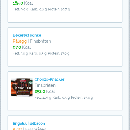
165.0
Kcal
Fett: 9.0 g
Karb.: 0.6 g
Protein: 19.7 g
Bøkerøkt skinke
Pålegg
| Finsbråten
97.0
Kcal
Fett: 3.0 g
Karb.: 0.5 g
Protein: 17.0 g
Chorizo-Knacker
Finsbråten
252.0
Kcal
Fett: 21.5 g
Karb.: 0.5 g
Protein: 15.0 g
Engelsk filetbacon
Kjøtt
| Finsbråten