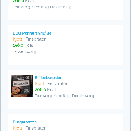
266.0
Kcal
Fett: 22.0 g
Karb.: 6.0 g
Protein: 11.0 g
BBQ Marinert Grillfilet
Kjøtt
| Finsbråten
158.0
Kcal
Protein: 17.0 g
Biffkarbonader
Kjøtt
| Finsbråten
206.0
Kcal
Fett: 14.0 g
Karb.: 6.0 g
Protein: 14.0 g
Burgerbacon
Kjøtt
| Finsbråten