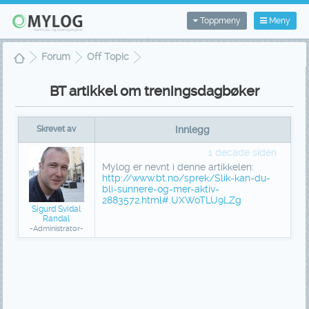
Toppmeny
Meny
Forum
Off Topic
BT artikkel om treningsdagbøker
BT artikkel om treningsdagbøker
Skrevet av
Innlegg
1 decade siden
Mylog er nevnt i denne artikkelen:
http://www.bt.no/sprek/Slik-kan-du-
bli-sunnere-og-mer-aktiv-
2883572.html#.UXWoTLU9LZg
Sigurd Svidal
Randal
-Administrator-