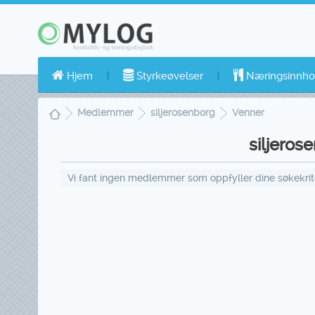
Hjem
Styrkeøvelser
Næringsinnho
Medlemmer
siljerosenborg
Venner
siljeros
Vi fant ingen medlemmer som oppfyller dine søkekriter