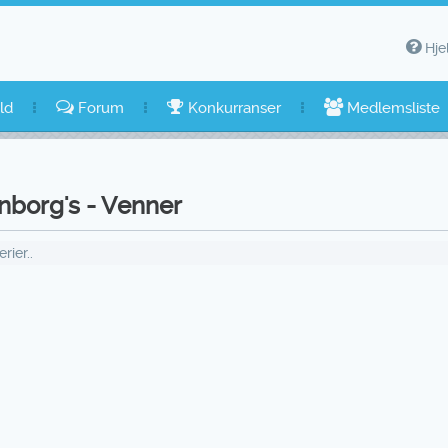
Hje
ld
Forum
Konkurranser
Medlemsliste
enborg's - Venner
ier..