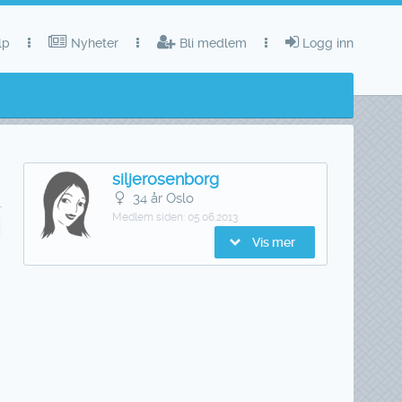
lp
Nyheter
Bli medlem
Logg inn
siljerosenborg
34 år Oslo
Medlem siden:
05.06.2013
Vis mer