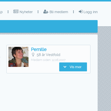
lp
Nyheter
Bli medlem
Logg inn
Pernille
58 år Vestfold
Medlem siden:
12.06.2007
Vis mer