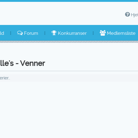
Hje
ld
Forum
Konkurranser
Medlemsliste
lle's - Venner
ier..