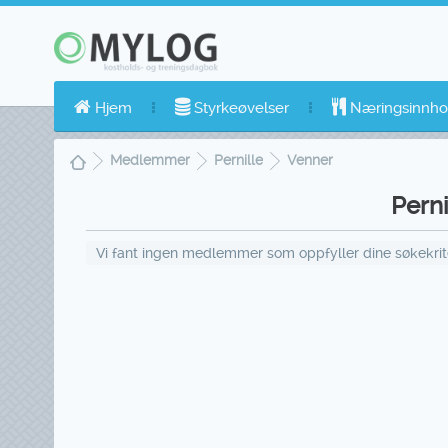
Hjem
Styrkeøvelser
Næringsinnho
Medlemmer
Pernille
Venner
Perni
Vi fant ingen medlemmer som oppfyller dine søkekriter