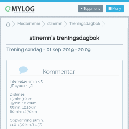
Toppmeny
Meny
Medlemmer
stinemn
Treningsdagbok
Treningsvisning
stinemn's treningsdagbok
Trening søndag - 01 sep. 2019 - 20:09
Kommentar
Intervaller 4min x 5
3T cybex 1.5%
Distanse:
15min: 3.0km
45min: 10.20km
55min: 12.20km
60min: 12.70km
Oppvarming 15min:
11.0-15.0 km/t 1.5%