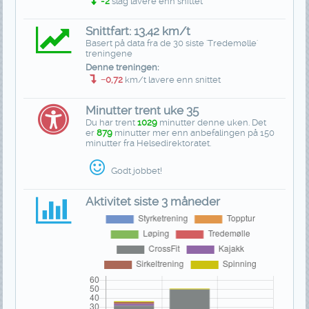
-2
slag lavere enn snittet
Snittfart: 13,42 km/t
Basert på data fra de 30 siste 'Tredemølle'
treningene
Denne treningen:
−0,72
km/t lavere enn snittet
Minutter trent uke 35
Du har trent
1029
minutter denne uken. Det
er
879
minutter mer enn anbefalingen på 150
minutter fra Helsedirektoratet.
Godt jobbet!
Aktivitet siste 3 måneder