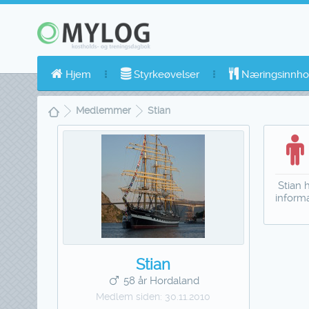
Hjem
Styrkeøvelser
Næringsinnho
Medlemmer
Stian
Stian h
inform
Stian
58 år Hordaland
Medlem siden:
30.11.2010