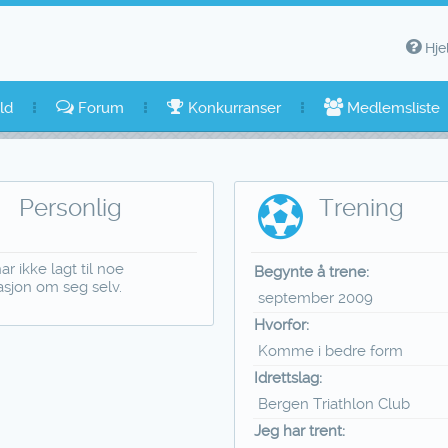
Hje
ld
Forum
Konkurranser
Medlemsliste
Personlig
Trening
ar ikke lagt til noe
Begynte å trene:
asjon om seg selv.
september 2009
Hvorfor:
Komme i bedre form
Idrettslag:
Bergen Triathlon Club
Jeg har trent: