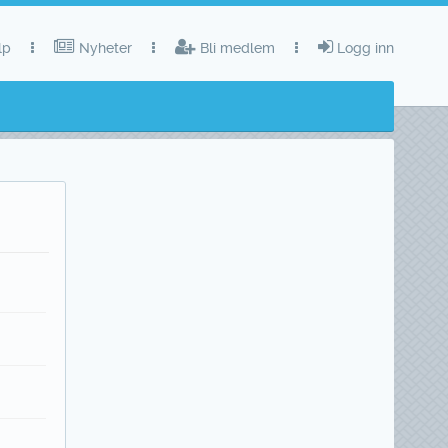
lp
Nyheter
Bli medlem
Logg inn