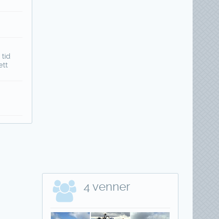
 tid
ett
4 venner