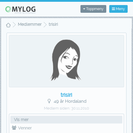
Toppmeny
Meny
Medlemmer
trisiri
trisiri
49 år Hordaland
Medlem siden:
30.11.2010
Vis mer
Venner