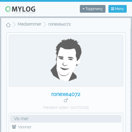
Toppmeny
Meny
Medlemmer
ronexe4072
ronexe4072
Medlem siden:
02.07.2025
Vis mer
Venner