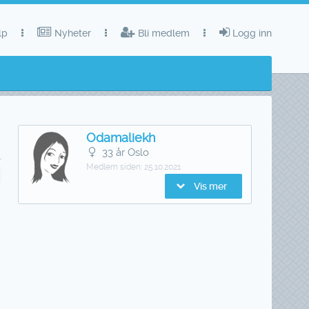
lp
Nyheter
Bli medlem
Logg inn
Odamaliekh
33 år Oslo
Medlem siden:
25.10.2021
Vis mer