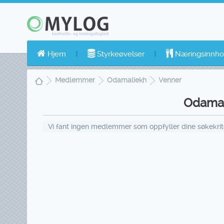
Hjem
Styrkeøvelser
Næringsinnho
Medlemmer
Odamaliekh
Venner
Odamal
Vi fant ingen medlemmer som oppfyller dine søkekriter