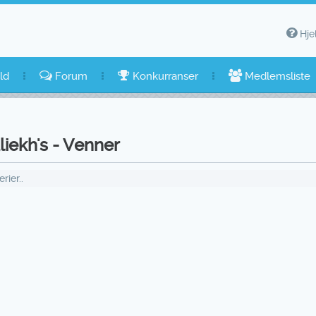
Hje
ld
Forum
Konkurranser
Medlemsliste
iekh's - Venner
ier..