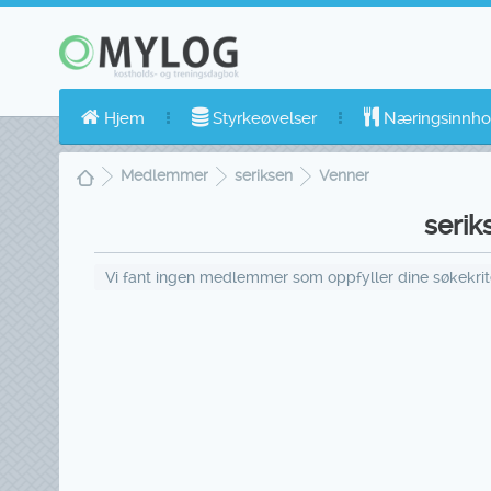
Hjem
Styrkeøvelser
Næringsinnho
Medlemmer
seriksen
Venner
serik
Vi fant ingen medlemmer som oppfyller dine søkekriter