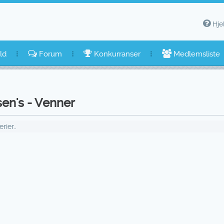
Hje
ld
Forum
Konkurranser
Medlemsliste
sen's - Venner
ier..