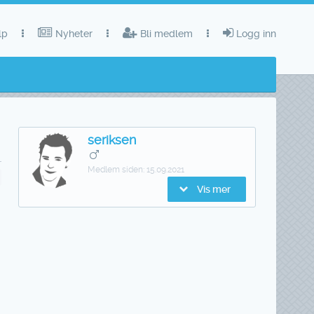
lp
Nyheter
Bli medlem
Logg inn
seriksen
Medlem siden:
15.09.2021
Vis mer