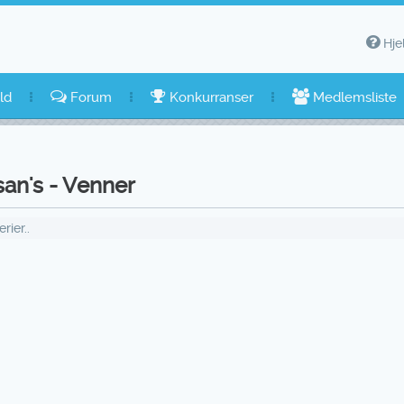
Hje
ld
Forum
Konkurranser
Medlemsliste
an's - Venner
ier..