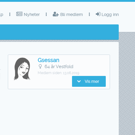
lp
Nyheter
Bli medlem
Logg inn
Gsessan
64 år Vestfold
Medlem siden:
13.06.2019
Vis mer