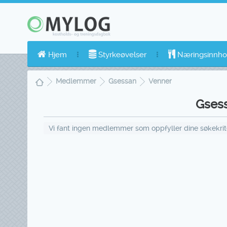
Hjem
Styrkeøvelser
Næringsinnho
Medlemmer
Gsessan
Venner
Gsess
Vi fant ingen medlemmer som oppfyller dine søkekriter