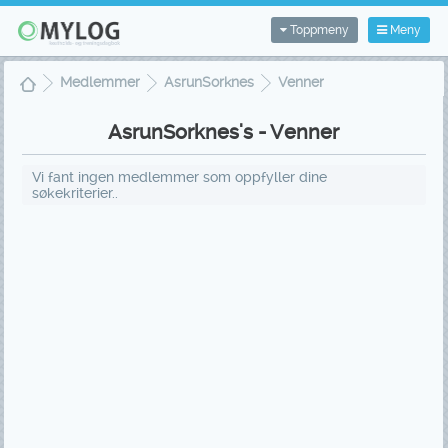
Toppmeny
Meny
Medlemmer
AsrunSorknes
Venner
AsrunSorknes's - Venner
Vi fant ingen medlemmer som oppfyller dine
søkekriterier..