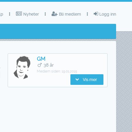
lp
Nyheter
Bli medlem
Logg inn
GM
38 år
Medlem siden:
19.01.2015
Vis mer