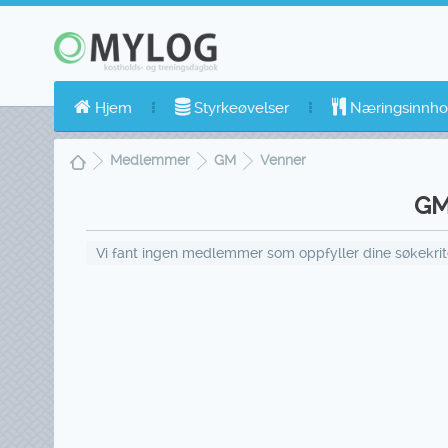
Hjem
Styrkeøvelser
Næringsinnho
Medlemmer
GM
Venner
GM
Vi fant ingen medlemmer som oppfyller dine søkekriter