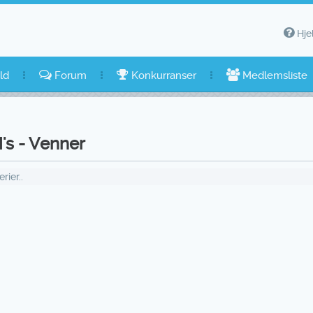
Hje
ld
Forum
Konkurranser
Medlemsliste
's - Venner
ier..