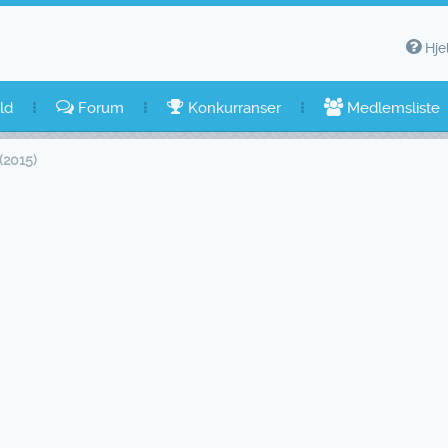
Hje
ld
Forum
Konkurranser
Medlemsliste
(2015)