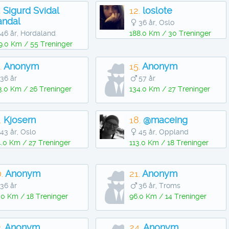
.
Sigurd Svidal
12.
loslote
andal
36 år, Oslo
46 år, Hordaland
188.0 Km / 30 Treninger
9.0 Km / 55 Treninger
.
Anonym
15.
Anonym
36 år
57 år
3.0 Km / 26 Treninger
134.0 Km / 27 Treninger
.
Kjosern
18.
@maceing
43 år, Oslo
45 år, Oppland
4.0 Km / 27 Treninger
113.0 Km / 18 Treninger
.
Anonym
21.
Anonym
36 år
36 år, Troms
.0 Km / 18 Treninger
96.0 Km / 14 Treninger
.
Anonym
24.
Anonym