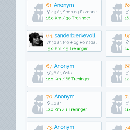
61.
Anonym
62
43 år, Sogn og Fjordane
16.0 Km / 30 Treninger
16
64.
sanderbjerkevoll
65
36 år, Møre og Romsdal
15.0 Km / 5 Treninger
14
67.
Anonym
68
36 år, Oslo
12.0 Km / 68 Treninger
12
70.
Anonym
71
46 år
12.0 Km / 1 Treninger
11
73.
Anonym
74