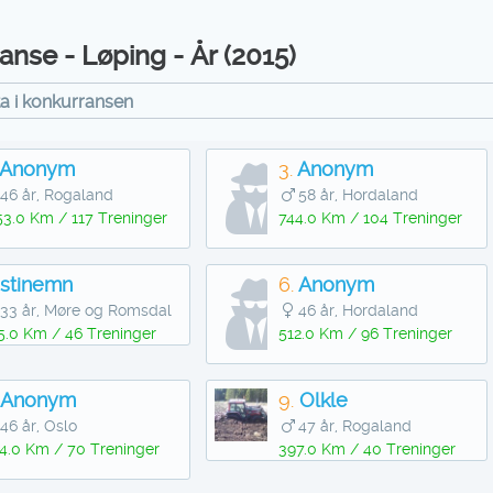
nse - Løping - År (2015)
ta i konkurransen
Anonym
3.
Anonym
46 år, Rogaland
58 år, Hordaland
53.0 Km / 117 Treninger
744.0 Km / 104 Treninger
stinemn
6.
Anonym
33 år, Møre og Romsdal
46 år, Hordaland
5.0 Km / 46 Treninger
512.0 Km / 96 Treninger
Anonym
9.
Olkle
46 år, Oslo
47 år, Rogaland
4.0 Km / 70 Treninger
397.0 Km / 40 Treninger