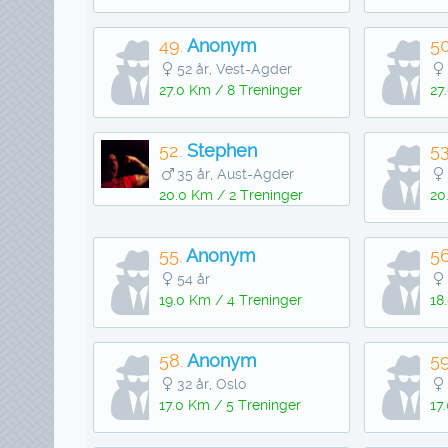
49.
Anonym
50
52 år, Vest-Agder
27.0 Km / 8 Treninger
27
52.
Stephen
53
35 år, Aust-Agder
20.0 Km / 2 Treninger
20
55.
Anonym
56
54 år
19.0 Km / 4 Treninger
18
58.
Anonym
59
32 år, Oslo
17.0 Km / 5 Treninger
17