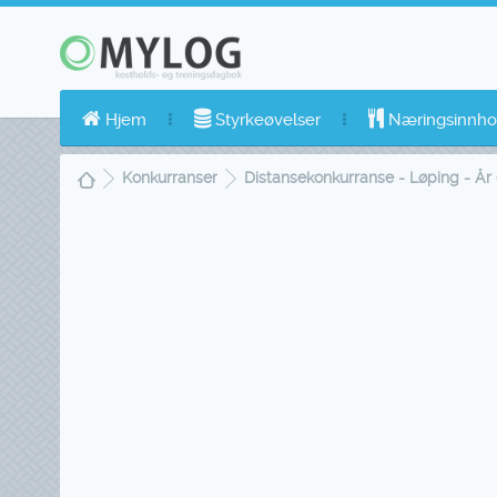
Hjem
Styrkeøvelser
Næringsinnho
Konkurranser
Distansekonkurranse - Løping - År 