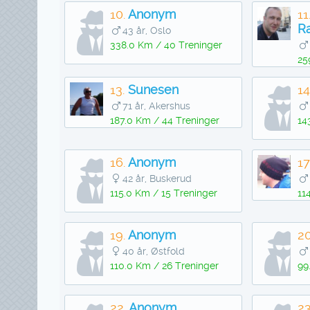
10.
Anonym
11
R
43 år, Oslo
338.0 Km / 40 Treninger
25
13.
Sunesen
14
71 år, Akershus
187.0 Km / 44 Treninger
14
16.
Anonym
17
42 år, Buskerud
115.0 Km / 15 Treninger
11
19.
Anonym
20
40 år, Østfold
110.0 Km / 26 Treninger
99
22.
Anonym
23