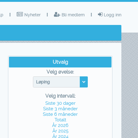
lp
Nyheter
Bli medlem
Logg inn
Utvalg
Velg øvelse:
Løping
Velg intervall:
Siste 30 dager
Siste 3 måneder
Siste 6 måneder
Totalt
År 2026
År 2025
År 2024