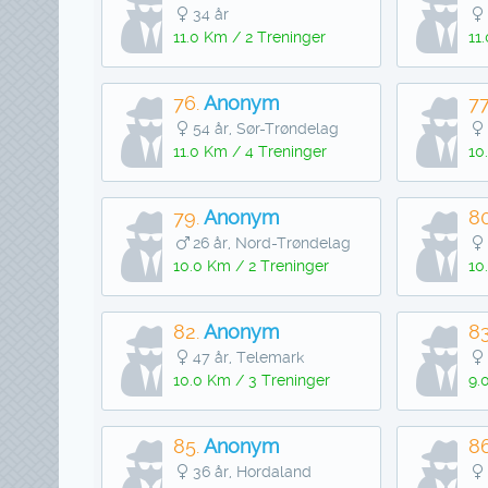
34 år
11.0 Km / 2 Treninger
11
76.
Anonym
77
54 år, Sør-Trøndelag
11.0 Km / 4 Treninger
10
79.
Anonym
80
26 år, Nord-Trøndelag
10.0 Km / 2 Treninger
10
82.
Anonym
83
47 år, Telemark
10.0 Km / 3 Treninger
9.
85.
Anonym
86
36 år, Hordaland