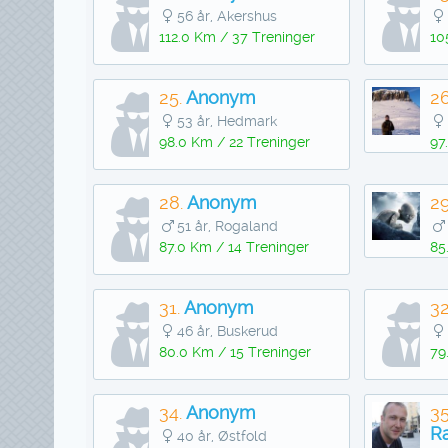
56 år, Akershus
112.0 Km / 37 Treninger
10
25.
Anonym
26
53 år, Hedmark
98.0 Km / 22 Treninger
97
28.
Anonym
29
51 år, Rogaland
87.0 Km / 14 Treninger
85
31.
Anonym
32
46 år, Buskerud
80.0 Km / 15 Treninger
79
34.
Anonym
35
R
40 år, Østfold