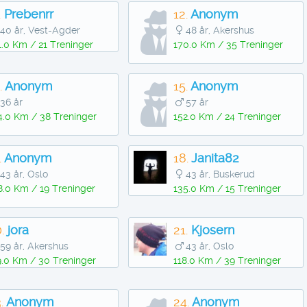
.
Prebenrr
12.
Anonym
40 år, Vest-Agder
48 år, Akershus
1.0 Km / 21 Treninger
170.0 Km / 35 Treninger
.
Anonym
15.
Anonym
36 år
57 år
4.0 Km / 38 Treninger
152.0 Km / 24 Treninger
.
Anonym
18.
Janita82
43 år, Oslo
43 år, Buskerud
8.0 Km / 19 Treninger
135.0 Km / 15 Treninger
.
jora
21.
Kjosern
59 år, Akershus
43 år, Oslo
9.0 Km / 30 Treninger
118.0 Km / 39 Treninger
.
Anonym
24.
Anonym