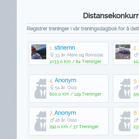
Distansekonkurra
Registrer treninger i vår treningsdagbok for å del
1.
stinemn
2.
33 år, Møre og Romsdal
1033.0 Km / 84 Treninger
10
4.
Anonym
5.
54 år, Oslo
600.0 Km / 129 Treninger
55
7.
Anonym
8.
46 år, Oslo
292.0 Km / 37 Treninger
23