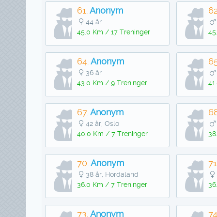
61.
Anonym
62
44 år
45.0 Km / 17 Treninger
45
64.
Anonym
65
36 år
43.0 Km / 9 Treninger
41
67.
Anonym
68
42 år, Oslo
40.0 Km / 7 Treninger
38
70.
Anonym
71
38 år, Hordaland
36.0 Km / 7 Treninger
36
73.
Anonym
74