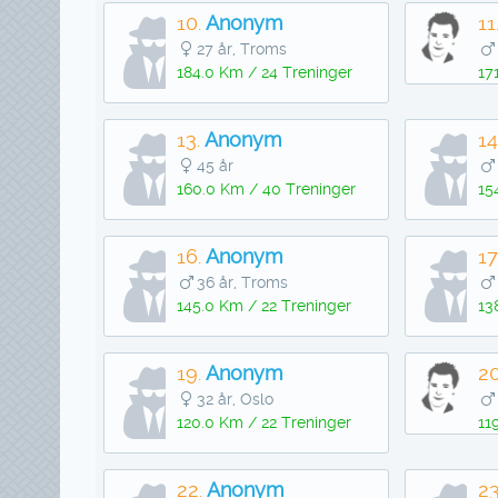
10.
Anonym
11
27 år, Troms
184.0 Km / 24 Treninger
17
13.
Anonym
14
45 år
160.0 Km / 40 Treninger
15
16.
Anonym
17
36 år, Troms
145.0 Km / 22 Treninger
13
19.
Anonym
20
32 år, Oslo
120.0 Km / 22 Treninger
11
22.
Anonym
23