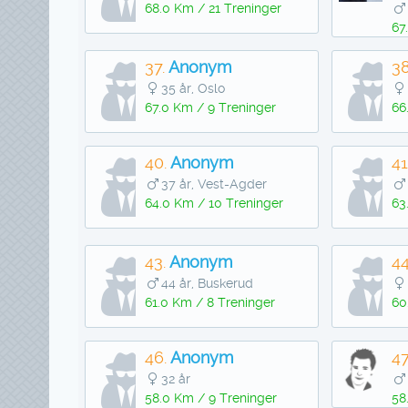
68.0 Km / 21 Treninger
67
37.
Anonym
38
35 år, Oslo
67.0 Km / 9 Treninger
66
40.
Anonym
41
37 år, Vest-Agder
64.0 Km / 10 Treninger
63
43.
Anonym
44
44 år, Buskerud
61.0 Km / 8 Treninger
60
46.
Anonym
47
32 år
58.0 Km / 9 Treninger
58