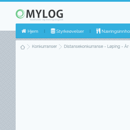
Hjem
Styrkeøvelser
Næringsinnho
Konkurranser
Distansekonkurranse - Løping - År 