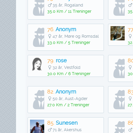
35 år, Rogaland
35.0 Km / 11 Treninger
35
76.
Anonym
77
47 år, Møre og Romsdal
33.0 Km / 5 Treninger
32
79.
rose
80
32 år, Vestfold
30.0 Km / 6 Treninger
30
82.
Anonym
83
50 år, Aust-Agder
27.0 Km / 2 Treninger
27
85.
Sunesen
86
71 år, Akershus