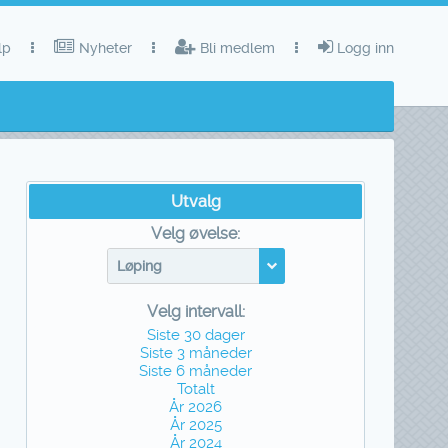
lp
Nyheter
Bli medlem
Logg inn
Utvalg
Velg øvelse:
Løping
Velg intervall:
Siste 30 dager
Siste 3 måneder
Siste 6 måneder
Totalt
År 2026
År 2025
År 2024