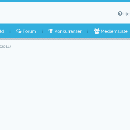
Hje
ld
Forum
Konkurranser
Medlemsliste
(2014)