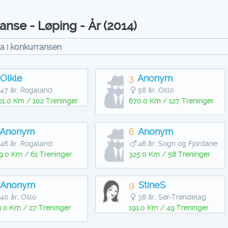
nse - Løping - År (2014)
ta i konkurransen
Olkle
3.
Anonym
47 år, Rogaland
58 år, Oslo
21.0 Km / 102 Treninger
670.0 Km / 127 Treninger
Anonym
6.
Anonym
46 år, Rogaland
46 år, Sogn og Fjordane
9.0 Km / 61 Treninger
325.0 Km / 58 Treninger
Anonym
9.
StineS
40 år, Oslo
38 år, Sør-Trøndelag
1.0 Km / 27 Treninger
191.0 Km / 49 Treninger